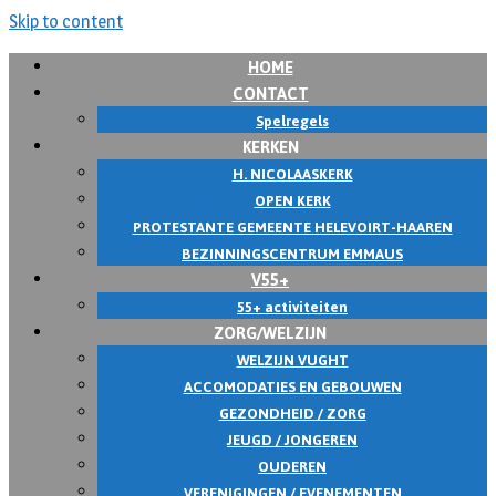
Skip to content
HOME
CONTACT
Spelregels
KERKEN
H. NICOLAASKERK
OPEN KERK
PROTESTANTE GEMEENTE HELEVOIRT-HAAREN
BEZINNINGSCENTRUM EMMAUS
V55+
55+ activiteiten
ZORG/WELZIJN
WELZIJN VUGHT
ACCOMODATIES EN GEBOUWEN
GEZONDHEID / ZORG
JEUGD / JONGEREN
OUDEREN
VERENIGINGEN / EVENEMENTEN