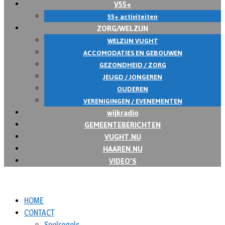
V55+
55+ activiteiten
ZORG/WELZIJN
WELZIJN VUGHT
ACCOMODATIES EN GEBOUWEN
GEZONDHEID / ZORG
JEUGD / JONGEREN
OUDEREN
VERENIGINGEN / EVENEMENTEN
wijkradio
GEMEENTEBERICHTEN
VUGHT.NU
HAAREN.NU
VIDEO’S
HOME
CONTACT
Spelregels