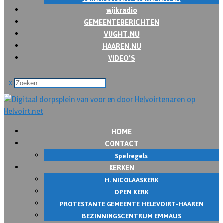
wijkradio
GEMEENTEBERICHTEN
VUGHT.NU
HAAREN.NU
VIDEO’S
x
HOME
CONTACT
Spelregels
KERKEN
H. NICOLAASKERK
OPEN KERK
PROTESTANTE GEMEENTE HELEVOIRT-HAAREN
BEZINNINGSCENTRUM EMMAUS