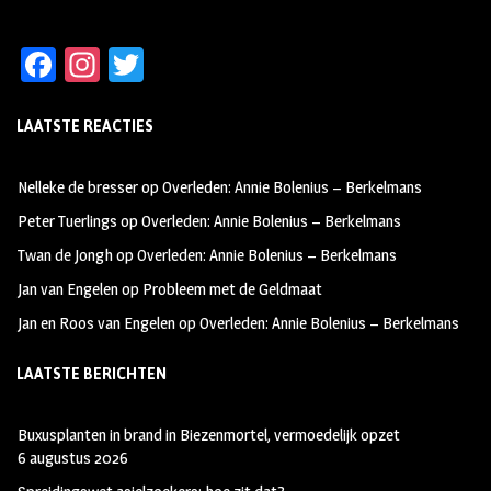
Fa
In
T
ce
st
wi
LAATSTE REACTIES
b
ag
tt
oo
ra
er
Nelleke de bresser
op
Overleden: Annie Bolenius – Berkelmans
k
m
Peter Tuerlings
op
Overleden: Annie Bolenius – Berkelmans
Twan de Jongh
op
Overleden: Annie Bolenius – Berkelmans
Jan van Engelen
op
Probleem met de Geldmaat
Jan en Roos van Engelen
op
Overleden: Annie Bolenius – Berkelmans
LAATSTE BERICHTEN
Buxusplanten in brand in Biezenmortel, vermoedelijk opzet
6 augustus 2026