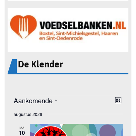
De Klender