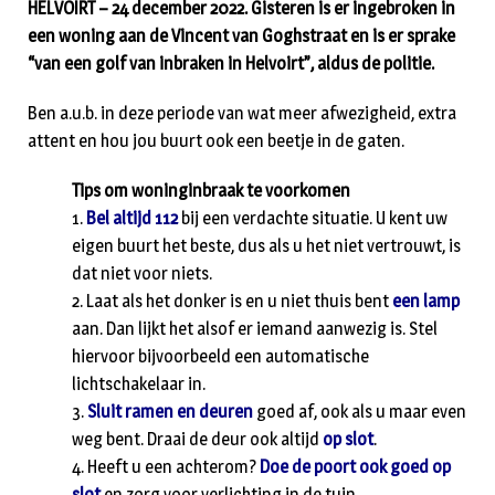
HELVOIRT – 24 december 2022. Gisteren is er ingebroken in
een woning aan de Vincent van Goghstraat en is er sprake
“van een golf van inbraken in Helvoirt”, aldus de politie.
Ben a.u.b. in deze periode van wat meer afwezigheid, extra
attent en hou jou buurt ook een beetje in de gaten.
Tips om woninginbraak te voorkomen
1.
Bel altijd 112
bij een verdachte situatie. U kent uw
eigen buurt het beste, dus als u het niet vertrouwt, is
dat niet voor niets.
2. Laat als het donker is en u niet thuis bent
een lamp
aan. Dan lijkt het alsof er iemand aanwezig is. Stel
hiervoor bijvoorbeeld een automatische
lichtschakelaar in.
3.
Sluit ramen en deuren
goed af, ook als u maar even
weg bent. Draai de deur ook altijd
op slot
.
4. Heeft u een achterom?
Doe de poort ook goed op
slot
en zorg voor verlichting in de tuin.