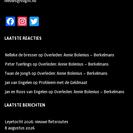
nieuws@vught.nu
Fa
In
T
ce
st
wi
LAATSTE REACTIES
b
ag
tt
oo
ra
er
Nelleke de bresser
op
Overleden: Annie Bolenius – Berkelmans
k
m
Peter Tuerlings
op
Overleden: Annie Bolenius – Berkelmans
Twan de Jongh
op
Overleden: Annie Bolenius – Berkelmans
Jan van Engelen
op
Probleem met de Geldmaat
Jan en Roos van Engelen
op
Overleden: Annie Bolenius – Berkelmans
LAATSTE BERICHTEN
Leyetocht 2026: nieuwe fietsroutes
8 augustus 2026