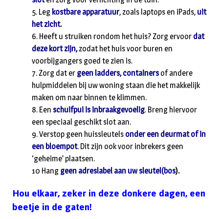
5. Leg
kostbare apparatuur
, zoals laptops en iPads,
uit
het zicht.
6. Heeft u struiken rondom het huis? Zorg ervoor
dat
deze kort zijn,
zodat het huis voor buren en
voorbijgangers goed te zien is.
7. Zorg dat er
geen ladders, containers
of andere
hulpmiddelen bij uw woning staan die het makkelijk
maken om naar binnen te klimmen.
8. Een
schuifpui is inbraakgevoelig
. Breng hiervoor
een speciaal geschikt slot aan.
9. Verstop geen huissleutels
onder een deurmat of in
een bloempot
. Dit zijn ook voor inbrekers geen
‘geheime’ plaatsen.
10 Hang
geen adreslabel aan uw sleutel(bo
s
).
Hou elkaar, zeker in deze donkere dagen, een
beetje in de gaten!