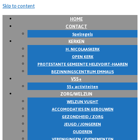
Skip to content
HOME
CONTACT
Spelregels
KERKEN
H. NICOLAASKERK
OPEN KERK
PROTESTANTE GEMEENTE HELEVOIRT-HAAREN
BEZINNINGSCENTRUM EMMAUS
V55+
55+ activiteiten
ZORG/WELZIJN
WELZIJN VUGHT
ACCOMODATIES EN GEBOUWEN
GEZONDHEID / ZORG
JEUGD / JONGEREN
OUDEREN
VERENIGINGEN / EVENEMENTEN