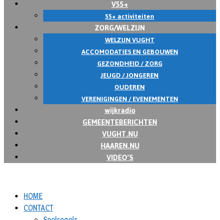
V55+
55+ activiteiten
ZORG/WELZIJN
WELZIJN VUGHT
ACCOMODATIES EN GEBOUWEN
GEZONDHEID / ZORG
JEUGD / JONGEREN
OUDEREN
VERENIGINGEN / EVENEMENTEN
wijkradio
GEMEENTEBERICHTEN
VUGHT.NU
HAAREN.NU
VIDEO’S
HOME
CONTACT
Spelregels