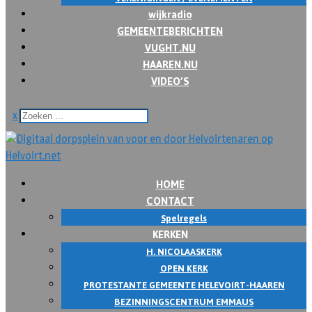
wijkradio
GEMEENTEBERICHTEN
VUGHT.NU
HAAREN.NU
VIDEO’S
x
HOME
CONTACT
Spelregels
KERKEN
H. NICOLAASKERK
OPEN KERK
PROTESTANTE GEMEENTE HELEVOIRT-HAAREN
BEZINNINGSCENTRUM EMMAUS