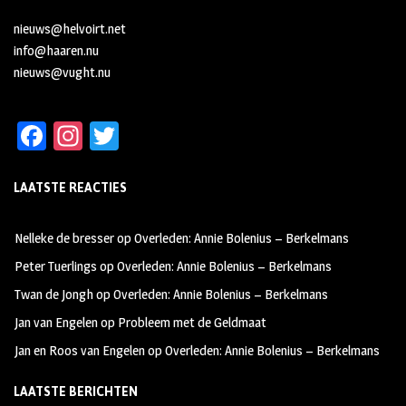
nieuws@helvoirt.net
info@haaren.nu
nieuws@vught.nu
Fa
In
T
ce
st
wi
LAATSTE REACTIES
b
ag
tt
oo
ra
er
Nelleke de bresser
op
Overleden: Annie Bolenius – Berkelmans
k
m
Peter Tuerlings
op
Overleden: Annie Bolenius – Berkelmans
Twan de Jongh
op
Overleden: Annie Bolenius – Berkelmans
Jan van Engelen
op
Probleem met de Geldmaat
Jan en Roos van Engelen
op
Overleden: Annie Bolenius – Berkelmans
LAATSTE BERICHTEN