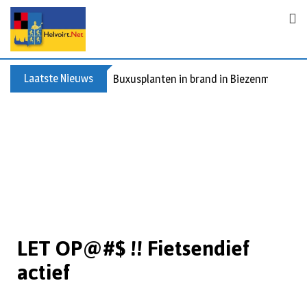
Laatste Nieuws
Buxusplanten in brand in Biezenmortel, v
LET OP@#$ !! Fietsendief
actief