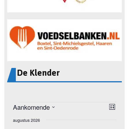
De Klender