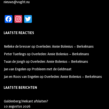
nieuws@vught.nu
Fa
In
T
ce
st
wi
LAATSTE REACTIES
b
ag
tt
oo
ra
er
Nelleke de bresser
op
Overleden: Annie Bolenius – Berkelmans
k
m
Peter Tuerlings
op
Overleden: Annie Bolenius – Berkelmans
Twan de Jongh
op
Overleden: Annie Bolenius – Berkelmans
Jan van Engelen
op
Probleem met de Geldmaat
Jan en Roos van Engelen
op
Overleden: Annie Bolenius – Berkelmans
LAATSTE BERICHTEN
Guldenberg/Heikant afsluiten?
10 augustus 2026