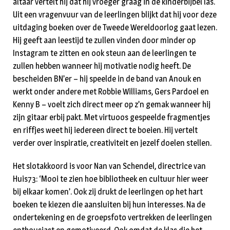
altaar vertelt hij dat hij vroeger graag in de kinderbijbel las.
Uit een vragenvuur van de leerlingen blijkt dat hij voor deze
uitdaging boeken over de Tweede Wereldoorlog gaat lezen.
Hij geeft aan leestijd te zullen vinden door minder op
Instagram te zitten en ook steun aan de leerlingen te
zullen hebben wanneer hij motivatie nodig heeft. De
bescheiden BN’er – hij speelde in de band van Anouk en
werkt onder andere met Robbie Williams, Gers Pardoel en
Kenny B – voelt zich direct meer op z’n gemak wanneer hij
zijn gitaar erbij pakt. Met virtuoos gespeelde fragmentjes
en riffjes weet hij iedereen direct te boeien. Hij vertelt
verder over inspiratie, creativiteit en jezelf doelen stellen.
Het slotakkoord is voor Nan van Schendel, directrice van
Huis73: ‘Mooi te zien hoe bibliotheek en cultuur hier weer
bij elkaar komen’. Ook zij drukt de leerlingen op het hart
boeken te kiezen die aansluiten bij hun interesses. Na de
ondertekening en de groepsfoto vertrekken de leerlingen