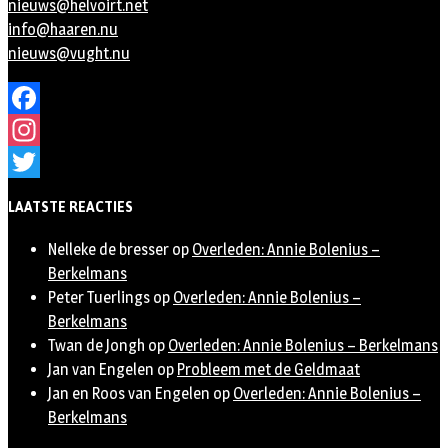
nieuws@helvoirt.net
info@haaren.nu
nieuws@vught.nu
Facebook
Instagram
Twitter
LAATSTE REACTIES
Nelleke de bresser
op
Overleden: Annie Bolenius –
Berkelmans
Peter Tuerlings
op
Overleden: Annie Bolenius –
Berkelmans
Twan de Jongh
op
Overleden: Annie Bolenius – Berkelmans
Jan van Engelen
op
Probleem met de Geldmaat
Jan en Roos van Engelen
op
Overleden: Annie Bolenius –
Berkelmans