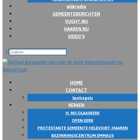
wijkradio
GEMEENTEBERICHTEN
VUGHT.NU
HAAREN.NU
VIDEO’S
x
HOME
CONTACT
Spelregels
KERKEN
H. NICOLAASKERK
OPEN KERK
PROTESTANTE GEMEENTE HELEVOIRT-HAAREN
BEZINNINGSCENTRUM EMMAUS