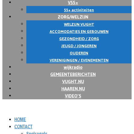
V55+
55+ activiteiten
ZORG/WELZIJN
WELZIJN VUGHT
ACCOMODATIES EN GEBOUWEN
GEZONDHEID / ZORG
JEUGD / JONGEREN
OUDEREN
VERENIGINGEN / EVENEMENTEN
wijkradio
GEMEENTEBERICHTEN
VUGHT.NU
HAAREN.NU
VIDEO’S
HOME
CONTACT
Spelregels