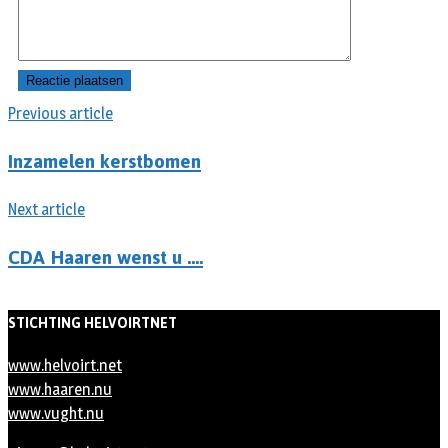
Previous article
Inzamelen kerstbomen
Next article
CDA Haaren wenst u ….
STICHTING HELVOIRTNET
www.helvoirt.net
www.haaren.nu
www.vught.nu