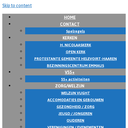
Skip to content
HOME
CONTACT
Spelregels
KERKEN
H. NICOLAASKERK
OPEN KERK
PROTESTANTE GEMEENTE HELEVOIRT-HAAREN
BEZINNINGSCENTRUM EMMAUS
V55+
55+ activiteiten
ZORG/WELZIJN
WELZIJN VUGHT
ACCOMODATIES EN GEBOUWEN
GEZONDHEID / ZORG
JEUGD / JONGEREN
OUDEREN
VERENIGINGEN / EVENEMENTEN