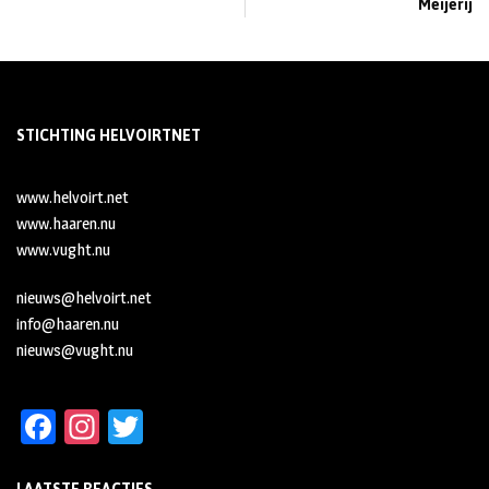
Meijerij
STICHTING HELVOIRTNET
www.helvoirt.net
www.haaren.nu
www.vught.nu
nieuws@helvoirt.net
info@haaren.nu
nieuws@vught.nu
Fa
In
T
ce
st
wi