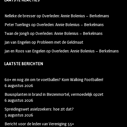
LAATSTE REACTIES
b
ag
tt
oo
ra
er
Nelleke de bresser
op
Overleden: Annie Bolenius – Berkelmans
k
m
Peter Tuerlings
op
Overleden: Annie Bolenius – Berkelmans
Twan de Jongh
op
Overleden: Annie Bolenius – Berkelmans
Jan van Engelen
op
Probleem met de Geldmaat
Jan en Roos van Engelen
op
Overleden: Annie Bolenius – Berkelmans
LAATSTE BERICHTEN
60+ en nog zin om te voetballen? Kom Walking Footballen!
6 augustus 2026
Buxusplanten in brand in Biezenmortel, vermoedelijk opzet
6 augustus 2026
Spreidingswet asielzoekers: hoe zit dat?
5 augustus 2026
Bericht voor de leden van Vereniging 55+