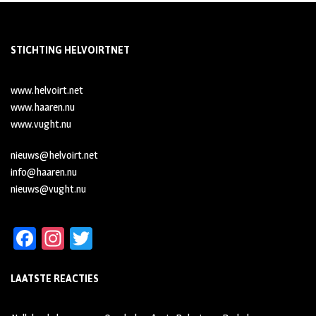
STICHTING HELVOIRTNET
www.helvoirt.net
www.haaren.nu
www.vught.nu
nieuws@helvoirt.net
info@haaren.nu
nieuws@vught.nu
Fa
In
T
ce
st
wi
LAATSTE REACTIES
b
ag
tt
oo
ra
er