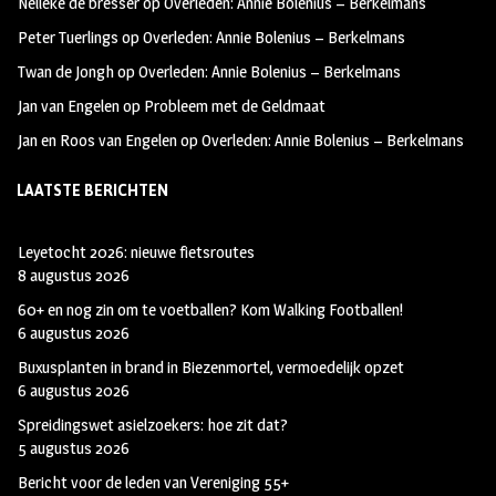
Nelleke de bresser
op
Overleden: Annie Bolenius – Berkelmans
k
m
Peter Tuerlings
op
Overleden: Annie Bolenius – Berkelmans
Twan de Jongh
op
Overleden: Annie Bolenius – Berkelmans
Jan van Engelen
op
Probleem met de Geldmaat
Jan en Roos van Engelen
op
Overleden: Annie Bolenius – Berkelmans
LAATSTE BERICHTEN
Leyetocht 2026: nieuwe fietsroutes
8 augustus 2026
60+ en nog zin om te voetballen? Kom Walking Footballen!
6 augustus 2026
Buxusplanten in brand in Biezenmortel, vermoedelijk opzet
6 augustus 2026
Spreidingswet asielzoekers: hoe zit dat?
5 augustus 2026
Bericht voor de leden van Vereniging 55+