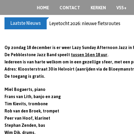
Skip
HOME
CONTACT
KERKEN
V55+
to
content
Laatste Nieuws
Leyetocht 2026: nieuwe fietsroutes
Op zondag 18 december is er weer Lazy Sunday Afternoon Jazz in 
De Pebblestone Jazz Band speelt
tussen 16 en 18 uur
.
Iedereen is van harte welkom om in een gezellige sfeer, met een pr
Adres: Kloosterstraat 30 in Helvoirt (aanrijden via de Bloeymanstr
De toegang is gratis.
Miel Bogaerts, piano
Frans van Lith, banjo en zang
Tim Kievits, trombone
Rob van den Broek, trompet
Peer van Hoof, klarinet
Stephan Zenden, bas
Wim Dik, drums.