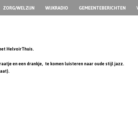
ZORG/WELZIJN
WIJKRADIO
GEMEENTEBERICHTEN
het HelvoirThuis.
aatje en een drankje, te komen luisteren naar oude stijl jazz.
aat).