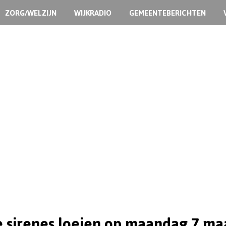
ZORG/WELZIJN
WIJKRADIO
GEMEENTEBERICHTEN
e sirenes loeien op maandag 7 ma