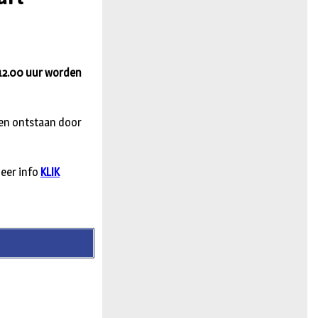
n
12.00 uur worden
en ontstaan door
Meer info
KLIK