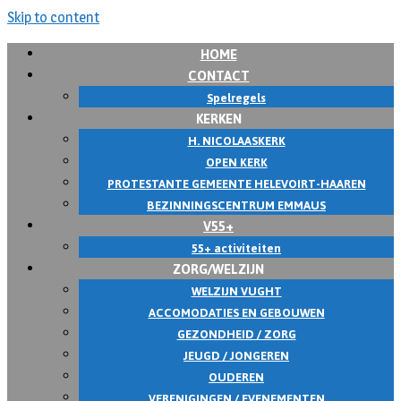
Skip to content
HOME
CONTACT
Spelregels
KERKEN
H. NICOLAASKERK
OPEN KERK
PROTESTANTE GEMEENTE HELEVOIRT-HAAREN
BEZINNINGSCENTRUM EMMAUS
V55+
55+ activiteiten
ZORG/WELZIJN
WELZIJN VUGHT
ACCOMODATIES EN GEBOUWEN
GEZONDHEID / ZORG
JEUGD / JONGEREN
OUDEREN
VERENIGINGEN / EVENEMENTEN