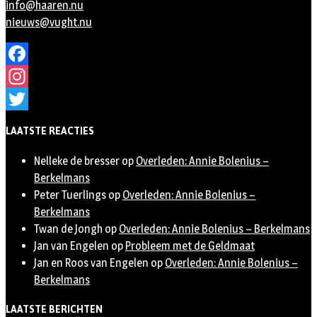
info@haaren.nu
nieuws@vught.nu
Facebook
Instagram
Twitter
LAATSTE REACTIES
Nelleke de bresser
op
Overleden: Annie Bolenius –
Berkelmans
Peter Tuerlings
op
Overleden: Annie Bolenius –
Berkelmans
Twan de Jongh
op
Overleden: Annie Bolenius – Berkelmans
Jan van Engelen
op
Probleem met de Geldmaat
Jan en Roos van Engelen
op
Overleden: Annie Bolenius –
Berkelmans
LAATSTE BERICHTEN