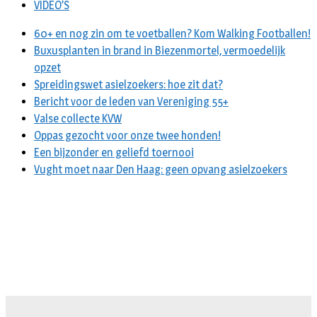
VIDEO’S
60+ en nog zin om te voetballen? Kom Walking Footballen!
Buxusplanten in brand in Biezenmortel, vermoedelijk
opzet
Spreidingswet asielzoekers: hoe zit dat?
Bericht voor de leden van Vereniging 55+
Valse collecte KVW
Oppas gezocht voor onze twee honden!
Een bijzonder en geliefd toernooi
Vught moet naar Den Haag: geen opvang asielzoekers