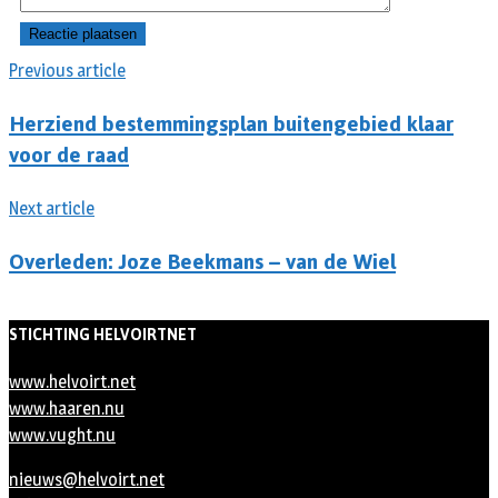
Previous article
Herziend bestemmingsplan buitengebied klaar
voor de raad
Next article
Overleden: Joze Beekmans – van de Wiel
STICHTING HELVOIRTNET
www.helvoirt.net
www.haaren.nu
www.vught.nu
nieuws@helvoirt.net