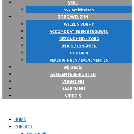
V55+
55+ activiteiten
ZORG/WELZIJN
WELZIJN VUGHT
ACCOMODATIES EN GEBOUWEN
GEZONDHEID / ZORG
JEUGD / JONGEREN
OUDEREN
VERENIGINGEN / EVENEMENTEN
wijkradio
GEMEENTEBERICHTEN
VUGHT.NU
HAAREN.NU
VIDEO’S
HOME
CONTACT
Spelregels