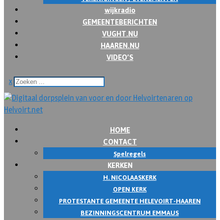
wijkradio
GEMEENTEBERICHTEN
VUGHT.NU
HAAREN.NU
VIDEO’S
x
HOME
CONTACT
Spelregels
KERKEN
H. NICOLAASKERK
OPEN KERK
PROTESTANTE GEMEENTE HELEVOIRT-HAAREN
BEZINNINGSCENTRUM EMMAUS