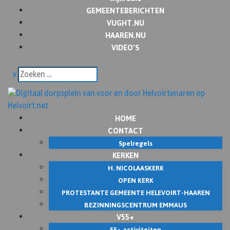
GEMEENTEBERICHTEN
VUGHT.NU
HAAREN.NU
VIDEO’S
x
HOME
CONTACT
Spelregels
KERKEN
H. NICOLAASKERK
OPEN KERK
PROTESTANTE GEMEENTE HELEVOIRT-HAAREN
BEZINNINGSCENTRUM EMMAUS
V55+
55+ activiteiten