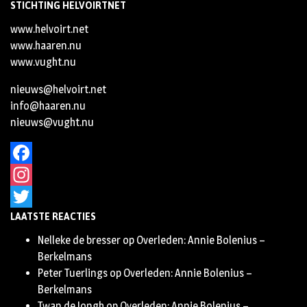
STICHTING HELVOIRTNET
www.helvoirt.net
www.haaren.nu
www.vught.nu
nieuws@helvoirt.net
info@haaren.nu
nieuws@vught.nu
Facebook
Instagram
LAATSTE REACTIES
Twitter
Nelleke de bresser
op
Overleden: Annie Bolenius –
Berkelmans
Peter Tuerlings
op
Overleden: Annie Bolenius –
Berkelmans
Twan de Jongh
op
Overleden: Annie Bolenius –