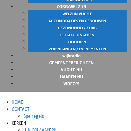
ZORG/WELZIJN
WELZIJN VUGHT
ACCOMODATIES EN GEBOUWEN
GEZONDHEID / ZORG
JEUGD / JONGEREN
OUDEREN
VERENIGINGEN / EVENEMENTEN
wijkradio
GEMEENTEBERICHTEN
VUGHT.NU
HAAREN.NU
VIDEO’S
HOME
CONTACT
Spelregels
KERKEN
H. NICOLAASKERK