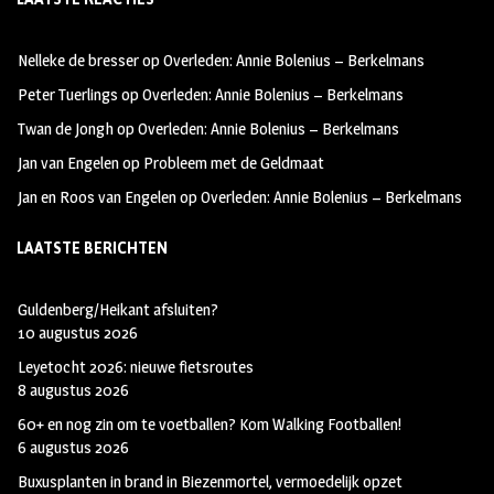
b
ag
tt
oo
ra
er
Nelleke de bresser
op
Overleden: Annie Bolenius – Berkelmans
k
m
Peter Tuerlings
op
Overleden: Annie Bolenius – Berkelmans
Twan de Jongh
op
Overleden: Annie Bolenius – Berkelmans
Jan van Engelen
op
Probleem met de Geldmaat
Jan en Roos van Engelen
op
Overleden: Annie Bolenius – Berkelmans
LAATSTE BERICHTEN
Guldenberg/Heikant afsluiten?
10 augustus 2026
Leyetocht 2026: nieuwe fietsroutes
8 augustus 2026
60+ en nog zin om te voetballen? Kom Walking Footballen!
6 augustus 2026
Buxusplanten in brand in Biezenmortel, vermoedelijk opzet