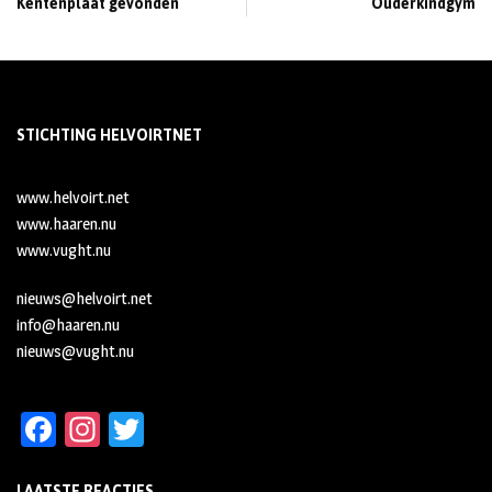
Kentenplaat gevonden
Ouderkindgym
STICHTING HELVOIRTNET
www.helvoirt.net
www.haaren.nu
www.vught.nu
nieuws@helvoirt.net
info@haaren.nu
nieuws@vught.nu
Fa
In
T
ce
st
wi
LAATSTE REACTIES