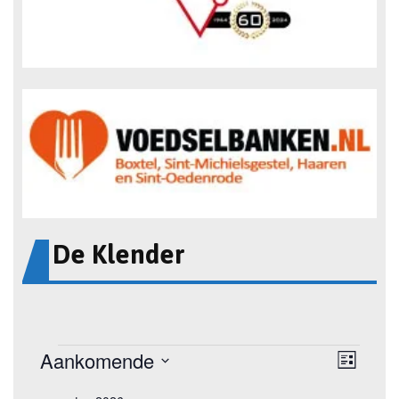
De Klender