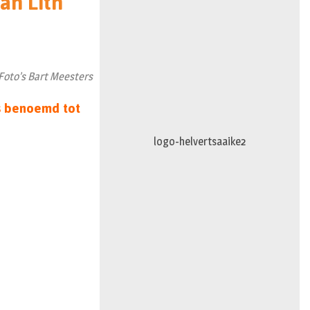
an Lith
n
Foto’s Bart Meesters
is benoemd tot
hoogaars