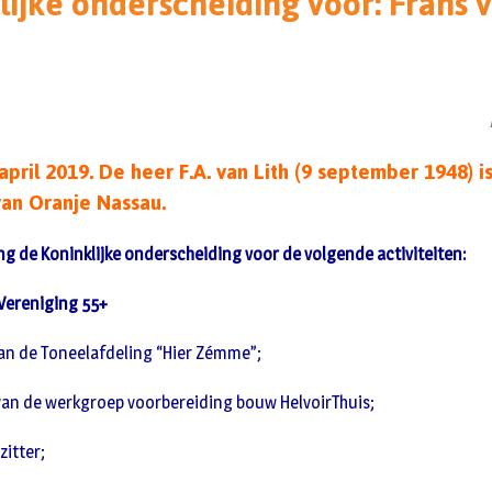
lijke onderscheiding voor: Frans v
pril 2019. De heer F.A. van Lith (9 september 1948) 
van Oranje Nassau.
ing de Koninklijke onderscheiding voor de volgende activiteiten:
 Vereniging 55+
van de Toneelafdeling “Hier Zémme”;
van de werkgroep voorbereiding bouw HelvoirThuis;
zitter;