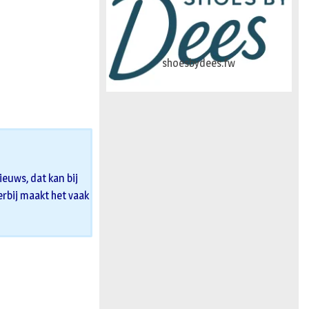
logo-studiebegeleidinghelvoirt
euws, dat kan bij
 erbij maakt het vaak