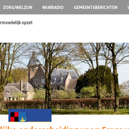
ZORG/WELZIJN
WIJKRADIO
GEMEENTEBERICHTEN
ermoedelijk opzet
Slider1