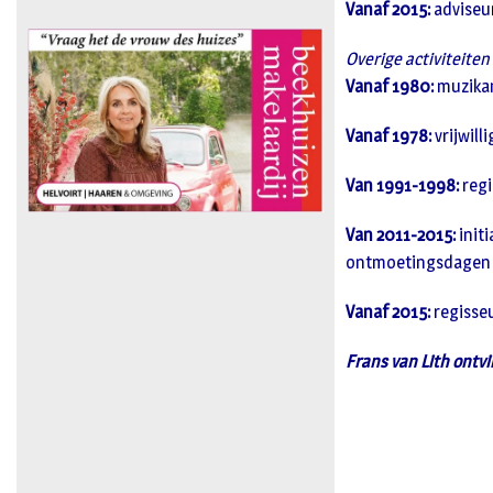
Vanaf 2015:
adviseur
Overige activiteiten
Vanaf 1980:
muzikan
Vanaf 1978:
vrijwill
Van 1991-1998:
regi
Van 2011-2015:
initi
ontmoetingsdagen vo
Vanaf 2015:
regisseu
Frans van Lith ontvi