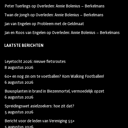
k
m
Peter Tuerlings
op
Overleden: Annie Bolenius – Berkelmans
Twan de Jongh
op
Overleden: Annie Bolenius – Berkelmans
Jan van Engelen
op
Probleem met de Geldmaat
Jan en Roos van Engelen
op
Overleden: Annie Bolenius – Berkelmans
LAATSTE BERICHTEN
Leyetocht 2026: nieuwe fietsroutes
8 augustus 2026
60+ en nog zin om te voetballen? Kom Walking Footballen!
6 augustus 2026
Buxusplanten in brand in Biezenmortel, vermoedelijk opzet
6 augustus 2026
Spreidingswet asielzoekers: hoe zit dat?
5 augustus 2026
Bericht voor de leden van Vereniging 55+
5 augustus 2026