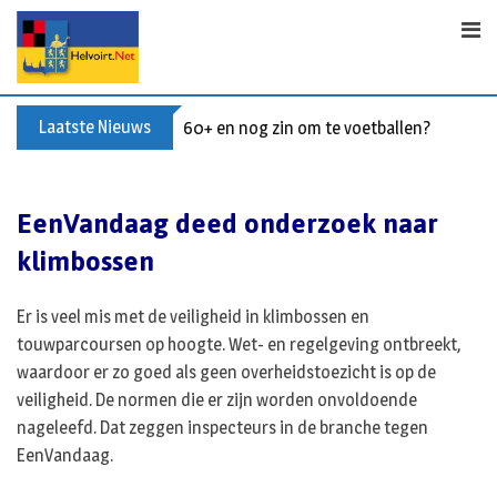
S
k
i
p
t
Laatste Nieuws
60+ en nog zin om te voetballen? Kom Wal
o
c
o
EenVandaag deed onderzoek naar
n
klimbossen
t
e
n
Er is veel mis met de veiligheid in klimbossen en
t
touwparcoursen op hoogte. Wet- en regelgeving ontbreekt,
waardoor er zo goed als geen overheidstoezicht is op de
veiligheid. De normen die er zijn worden onvoldoende
nageleefd. Dat zeggen inspecteurs in de branche tegen
EenVandaag.