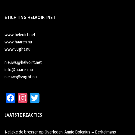
STICHTING HELVOIRTNET
www.helvoirt.net
www.haaren.nu
www.vught.nu
nieuws@helvoirt.net
info@haaren.nu
nieuws@vught.nu
Fa
In
T
ce
st
wi
LAATSTE REACTIES
b
ag
tt
oo
ra
er
Nelleke de bresser
op
Overleden: Annie Bolenius – Berkelmans