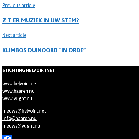
Previous article
ZIT ER MUZIEK IN UW STEM?
Next article
KLIMBOS DUINOORD “IN ORDE”
STICHTING HELVOIRTNET
www.helvoirt.net
www.haaren.nu
www.vught.nu
nieuws@helvoirt.net
info@haaren.nu
nieuws@vught.nu