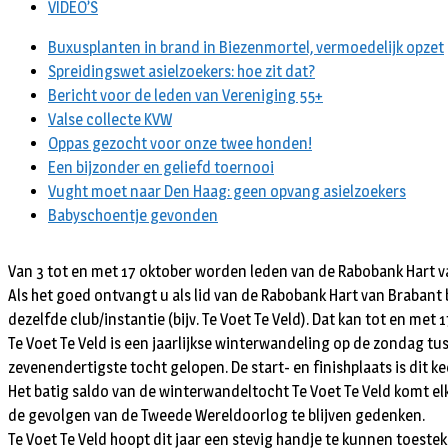
VIDEO’S
Buxusplanten in brand in Biezenmortel, vermoedelijk opzet
Spreidingswet asielzoekers: hoe zit dat?
Bericht voor de leden van Vereniging 55+
Valse collecte KVW
Oppas gezocht voor onze twee honden!
Een bijzonder en geliefd toernooi
Vught moet naar Den Haag: geen opvang asielzoekers
Babyschoentje gevonden
Van 3 tot en met 17 oktober worden leden van de Rabobank Hart va
Als het goed ontvangt u als lid van de Rabobank Hart van Braban
dezelfde club/instantie (bijv. Te Voet Te Veld). Dat kan tot en me
Te Voet Te Veld is een jaarlijkse winterwandeling op de zondag t
zevenendertigste tocht gelopen. De start- en finishplaats is dit ke
Het batig saldo van de winterwandeltocht Te Voet Te Veld komt e
de gevolgen van de Tweede Wereldoorlog te blijven gedenken.
Te Voet Te Veld hoopt dit jaar een stevig handje te kunnen toeste