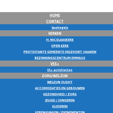
HOME
CONTACT
Spelregels
KERKEN
H. NICOLAASKERK
OPEN KERK
PROTESTANTE GEMEENTE HELEVOIRT-HAAREN
BEZINNINGSCENTRUM EMMAUS
V55+
55+ activiteiten
ZORG/WELZIJN
WELZIJN VUGHT
ACCOMODATIES EN GEBOUWEN
GEZONDHEID / ZORG
JEUGD / JONGEREN
OUDEREN
VERENIGINGEN / EVENEMENTEN