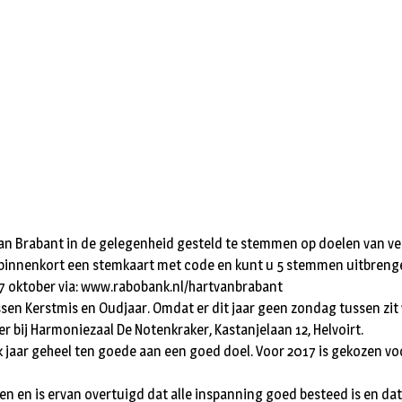
n Brabant in de gelegenheid gesteld te stemmen op doelen van vere
t binnenkort een stemkaart met code en kunt u 5 stemmen uitbreng
t 17 oktober via: www.rabobank.nl/hartvanbrabant
ussen Kerstmis en Oudjaar. Omdat er dit jaar geen zondag tussen zi
er bij Harmoniezaal De Notenkraker, Kastanjelaan 12, Helvoirt.
lk jaar geheel ten goede aan een goed doel. Voor 2017 is gekozen 
ken en is ervan overtuigd dat alle inspanning goed besteed is en d