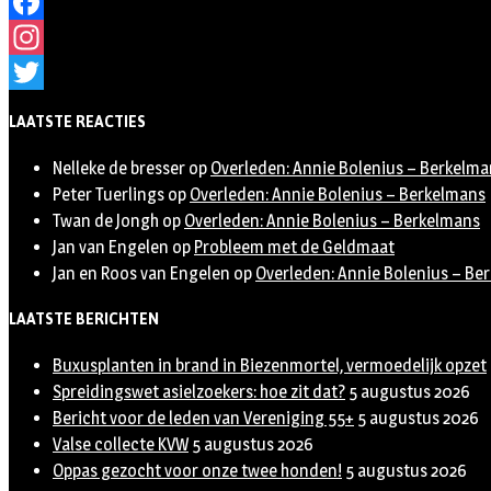
Facebook
Instagram
Twitter
LAATSTE REACTIES
Nelleke de bresser
op
Overleden: Annie Bolenius – Berkelma
Peter Tuerlings
op
Overleden: Annie Bolenius – Berkelmans
Twan de Jongh
op
Overleden: Annie Bolenius – Berkelmans
Jan van Engelen
op
Probleem met de Geldmaat
Jan en Roos van Engelen
op
Overleden: Annie Bolenius – Be
LAATSTE BERICHTEN
Buxusplanten in brand in Biezenmortel, vermoedelijk opzet
Spreidingswet asielzoekers: hoe zit dat?
5 augustus 2026
Bericht voor de leden van Vereniging 55+
5 augustus 2026
Valse collecte KVW
5 augustus 2026
Oppas gezocht voor onze twee honden!
5 augustus 2026