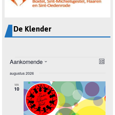
De Klender