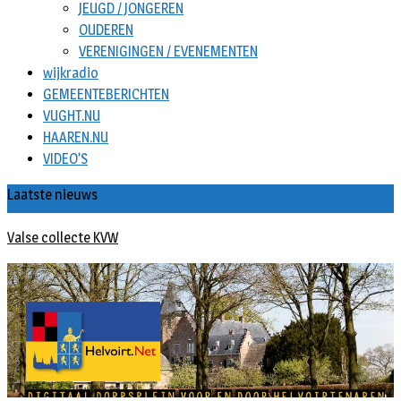
JEUGD / JONGEREN
OUDEREN
VERENIGINGEN / EVENEMENTEN
wijkradio
GEMEENTEBERICHTEN
VUGHT.NU
HAAREN.NU
VIDEO’S
Laatste nieuws
Valse collecte KVW