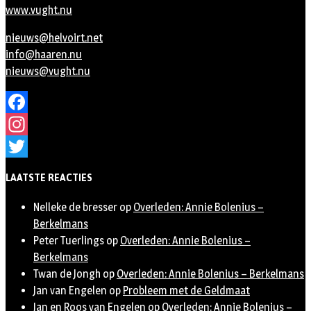
www.vught.nu
nieuws@helvoirt.net
info@haaren.nu
nieuws@vught.nu
Facebook
Instagram
Twitter
LAATSTE REACTIES
Nelleke de bresser
op
Overleden: Annie Bolenius –
Berkelmans
Peter Tuerlings
op
Overleden: Annie Bolenius –
Berkelmans
Twan de Jongh
op
Overleden: Annie Bolenius – Berkelmans
Jan van Engelen
op
Probleem met de Geldmaat
Jan en Roos van Engelen
op
Overleden: Annie Bolenius –