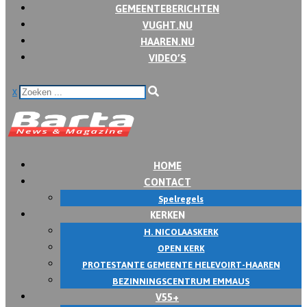
GEMEENTEBERICHTEN
VUGHT.NU
HAAREN.NU
VIDEO’S
x
HOME
CONTACT
Spelregels
KERKEN
H. NICOLAASKERK
OPEN KERK
PROTESTANTE GEMEENTE HELEVOIRT-HAAREN
BEZINNINGSCENTRUM EMMAUS
V55+