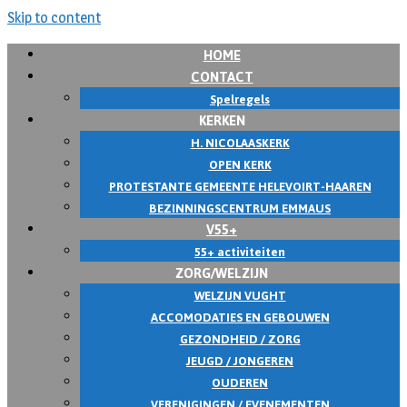
Skip to content
HOME
CONTACT
Spelregels
KERKEN
H. NICOLAASKERK
OPEN KERK
PROTESTANTE GEMEENTE HELEVOIRT-HAAREN
BEZINNINGSCENTRUM EMMAUS
V55+
55+ activiteiten
ZORG/WELZIJN
WELZIJN VUGHT
ACCOMODATIES EN GEBOUWEN
GEZONDHEID / ZORG
JEUGD / JONGEREN
OUDEREN
VERENIGINGEN / EVENEMENTEN