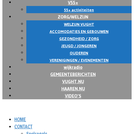
V55+
55+ activiteiten
ZORG/WELZIJN
WELZIJN VUGHT
ACCOMODATIES EN GEBOUWEN
GEZONDHEID / ZORG
JEUGD / JONGEREN
OUDEREN
VERENIGINGEN / EVENEMENTEN
wijkradio
GEMEENTEBERICHTEN
VUGHT.NU
HAAREN.NU
VIDEO’S
HOME
CONTACT
Spelregels