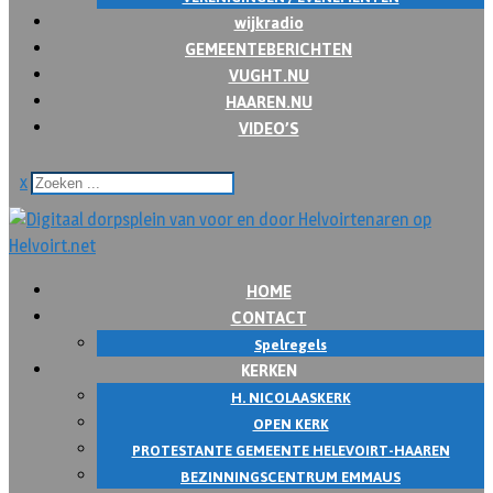
wijkradio
GEMEENTEBERICHTEN
VUGHT.NU
HAAREN.NU
VIDEO’S
x
HOME
CONTACT
Spelregels
KERKEN
H. NICOLAASKERK
OPEN KERK
PROTESTANTE GEMEENTE HELEVOIRT-HAAREN
BEZINNINGSCENTRUM EMMAUS