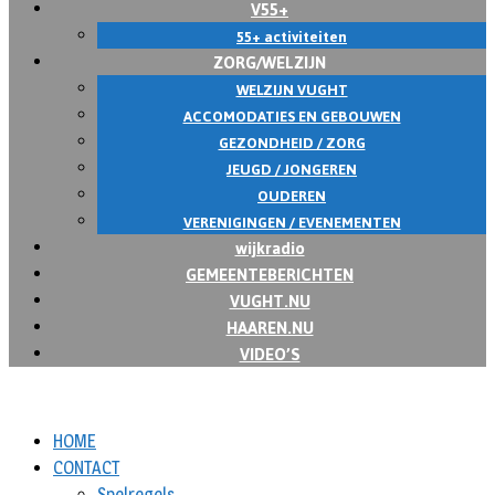
V55+
55+ activiteiten
ZORG/WELZIJN
WELZIJN VUGHT
ACCOMODATIES EN GEBOUWEN
GEZONDHEID / ZORG
JEUGD / JONGEREN
OUDEREN
VERENIGINGEN / EVENEMENTEN
wijkradio
GEMEENTEBERICHTEN
VUGHT.NU
HAAREN.NU
VIDEO’S
HOME
CONTACT
Spelregels