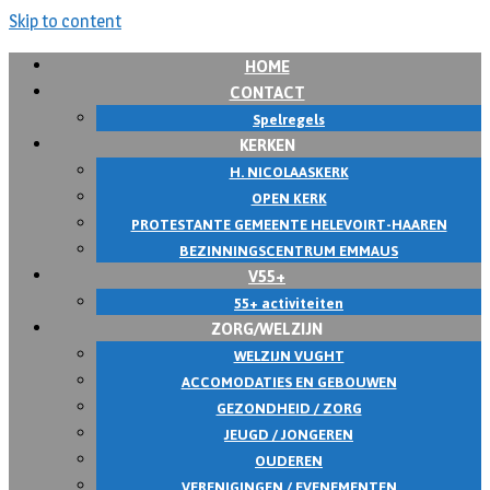
Skip to content
HOME
CONTACT
Spelregels
KERKEN
H. NICOLAASKERK
OPEN KERK
PROTESTANTE GEMEENTE HELEVOIRT-HAAREN
BEZINNINGSCENTRUM EMMAUS
V55+
55+ activiteiten
ZORG/WELZIJN
WELZIJN VUGHT
ACCOMODATIES EN GEBOUWEN
GEZONDHEID / ZORG
JEUGD / JONGEREN
OUDEREN
VERENIGINGEN / EVENEMENTEN