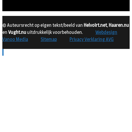
© Auteursrecht op eigen tekst/beeld van
Helvoirt.net
,
Haaren.nu
en
Vught.nu
uitdrukkelijk voorbehouden.
Webdesign
Vanoo Media
Sitemap
Privacy Verklaring AVG