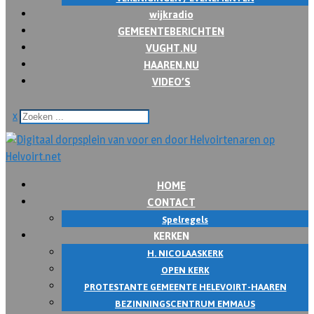
wijkradio
GEMEENTEBERICHTEN
VUGHT.NU
HAAREN.NU
VIDEO’S
x
HOME
CONTACT
Spelregels
KERKEN
H. NICOLAASKERK
OPEN KERK
PROTESTANTE GEMEENTE HELEVOIRT-HAAREN
BEZINNINGSCENTRUM EMMAUS