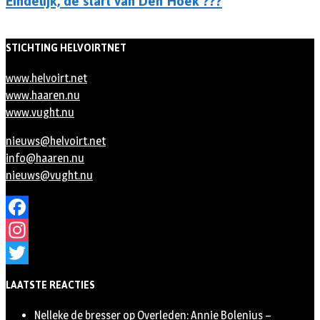
Eindelijk, de start van Den Hoek ???
STICHTING HELVOIRTNET
www.helvoirt.net
www.haaren.nu
www.vught.nu
nieuws@helvoirt.net
info@haaren.nu
nieuws@vught.nu
Facebook
Instagram
Twitter
LAATSTE REACTIES
Nelleke de bresser
op
Overleden: Annie Bolenius –