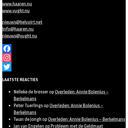
www.haaren.nu
www.vught.nu
nieuws@helvoirt.net
info@haaren.nu
nieuws@vught.nu
Facebook
Instagram
Twitter
LAATSTE REACTIES
Nelleke de bresser
op
Overleden: Annie Bolenius –
Berkelmans
Peter Tuerlings
op
Overleden: Annie Bolenius –
Berkelmans
Twan de Jongh
op
Overleden: Annie Bolenius – Berkelmans
Jan van Engelen
op
Probleem met de Geldmaat