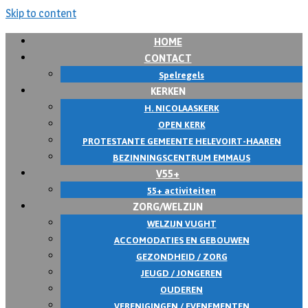
Skip to content
HOME
CONTACT
Spelregels
KERKEN
H. NICOLAASKERK
OPEN KERK
PROTESTANTE GEMEENTE HELEVOIRT-HAAREN
BEZINNINGSCENTRUM EMMAUS
V55+
55+ activiteiten
ZORG/WELZIJN
WELZIJN VUGHT
ACCOMODATIES EN GEBOUWEN
GEZONDHEID / ZORG
JEUGD / JONGEREN
OUDEREN
VERENIGINGEN / EVENEMENTEN