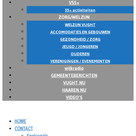
V55+
55+ activiteiten
ZORG/WELZIJN
WELZIJN VUGHT
ACCOMODATIES EN GEBOUWEN
GEZONDHEID / ZORG
JEUGD / JONGEREN
OUDEREN
VERENIGINGEN / EVENEMENTEN
wijkradio
GEMEENTEBERICHTEN
VUGHT.NU
HAAREN.NU
VIDEO’S
HOME
CONTACT
Spelregels