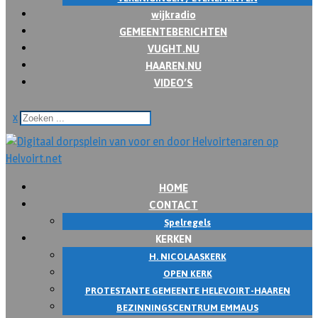
wijkradio
GEMEENTEBERICHTEN
VUGHT.NU
HAAREN.NU
VIDEO’S
x
HOME
CONTACT
Spelregels
KERKEN
H. NICOLAASKERK
OPEN KERK
PROTESTANTE GEMEENTE HELEVOIRT-HAAREN
BEZINNINGSCENTRUM EMMAUS