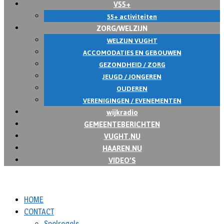
V55+
55+ activiteiten
ZORG/WELZIJN
WELZIJN VUGHT
ACCOMODATIES EN GEBOUWEN
GEZONDHEID / ZORG
JEUGD / JONGEREN
OUDEREN
VERENIGINGEN / EVENEMENTEN
wijkradio
GEMEENTEBERICHTEN
VUGHT.NU
HAAREN.NU
VIDEO’S
HOME
CONTACT
Spelregels