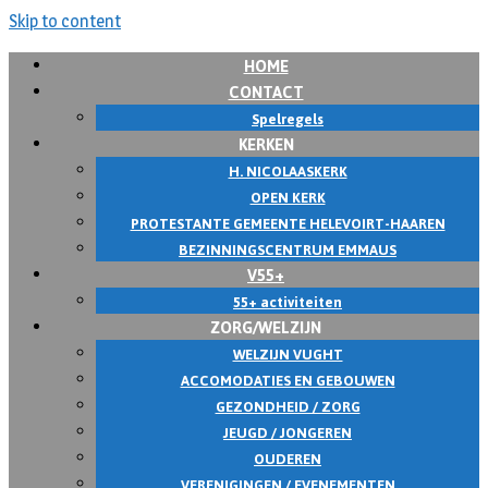
Skip to content
HOME
CONTACT
Spelregels
KERKEN
H. NICOLAASKERK
OPEN KERK
PROTESTANTE GEMEENTE HELEVOIRT-HAAREN
BEZINNINGSCENTRUM EMMAUS
V55+
55+ activiteiten
ZORG/WELZIJN
WELZIJN VUGHT
ACCOMODATIES EN GEBOUWEN
GEZONDHEID / ZORG
JEUGD / JONGEREN
OUDEREN
VERENIGINGEN / EVENEMENTEN