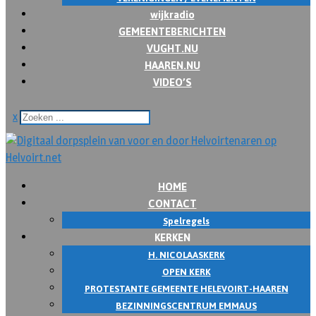
wijkradio
GEMEENTEBERICHTEN
VUGHT.NU
HAAREN.NU
VIDEO’S
x
HOME
CONTACT
Spelregels
KERKEN
H. NICOLAASKERK
OPEN KERK
PROTESTANTE GEMEENTE HELEVOIRT-HAAREN
BEZINNINGSCENTRUM EMMAUS