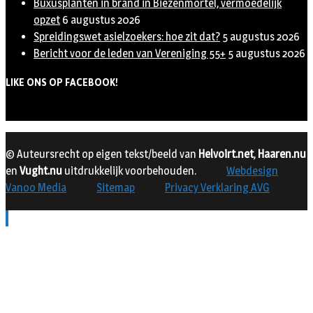
Buxusplanten in brand in Biezenmortel, vermoedelijk
opzet
6 augustus 2026
Spreidingswet asielzoekers: hoe zit dat?
5 augustus 2026
Bericht voor de leden van Vereniging 55+
5 augustus 2026
LIKE ONS OP FACEBOOK!
© Auteursrecht op eigen tekst/beeld van
Helvoirt.net
,
Haaren.nu
en
Vught.nu
uitdrukkelijk voorbehouden.
Webdesign
Vanoo Media
Sitemap
Privacy Verklaring AVG