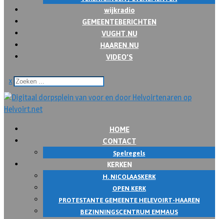
wijkradio
GEMEENTEBERICHTEN
VUGHT.NU
HAAREN.NU
VIDEO’S
x
HOME
CONTACT
Spelregels
KERKEN
H. NICOLAASKERK
OPEN KERK
PROTESTANTE GEMEENTE HELEVOIRT-HAAREN
BEZINNINGSCENTRUM EMMAUS