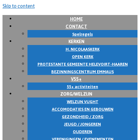
Skip to content
HOME
CONTACT
Spelregels
KERKEN
H. NICOLAASKERK
OPEN KERK
PROTESTANTE GEMEENTE HELEVOIRT-HAAREN
BEZINNINGSCENTRUM EMMAUS
V55+
55+ activiteiten
ZORG/WELZIJN
WELZIJN VUGHT
ACCOMODATIES EN GEBOUWEN
GEZONDHEID / ZORG
JEUGD / JONGEREN
OUDEREN
VERENIGINGEN / EVENEMENTEN