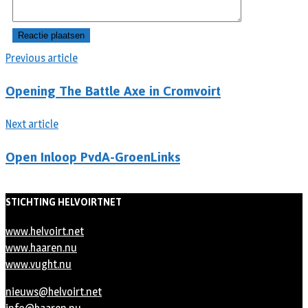
Previous article
Opening The Battle Axe in Cromvoirt
Next article
Open Inloop PvdA-GroenLinks
STICHTING HELVOIRTNET
www.helvoirt.net
www.haaren.nu
www.vught.nu
nieuws@helvoirt.net