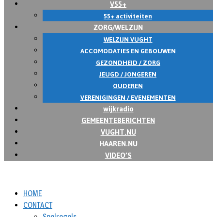
V55+
55+ activiteiten
ZORG/WELZIJN
WELZIJN VUGHT
ACCOMODATIES EN GEBOUWEN
GEZONDHEID / ZORG
JEUGD / JONGEREN
OUDEREN
VERENIGINGEN / EVENEMENTEN
wijkradio
GEMEENTEBERICHTEN
VUGHT.NU
HAAREN.NU
VIDEO’S
HOME
CONTACT
Spelregels