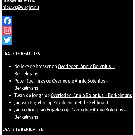
info@haaren.nu
nieuws@vught.nu
Facebook
Instagram
Twitter
LAATSTE REACTIES
Nelleke de bresser
op
Overleden: Annie Bolenius –
Berkelmans
Peter Tuerlings
op
Overleden: Annie Bolenius –
Berkelmans
Twan de Jongh
op
Overleden: Annie Bolenius – Berkelmans
Jan van Engelen
op
Probleem met de Geldmaat
Jan en Roos van Engelen
op
Overleden: Annie Bolenius –
Berkelmans
LAATSTE BERICHTEN