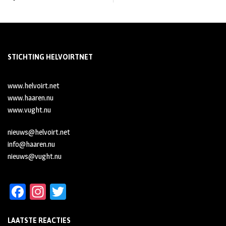
STICHTING HELVOIRTNET
www.helvoirt.net
www.haaren.nu
www.vught.nu
nieuws@helvoirt.net
info@haaren.nu
nieuws@vught.nu
Fa
In
T
ce
st
wi
LAATSTE REACTIES
b
ag
tt