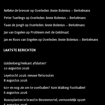
oo
ra
er
Nelleke de bresser
op
Overleden: Annie Bolenius – Berkelmans
k
m
Peter Tuerlings
op
Overleden: Annie Bolenius – Berkelmans
Twan de Jongh
op
Overleden: Annie Bolenius – Berkelmans
Jan van Engelen
op
Probleem met de Geldmaat
Jan en Roos van Engelen
op
Overleden: Annie Bolenius – Berkelmans
LAATSTE BERICHTEN
Guldenberg/Heikant afsluiten?
10 augustus 2026
Leyetocht 2026: nieuwe fietsroutes
8 augustus 2026
60+ en nog zin om te voetballen? Kom Walking Footballen!
6 augustus 2026
Buxusplanten in brand in Biezenmortel, vermoedelijk opzet
6 augustus 2026