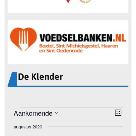
De Klender