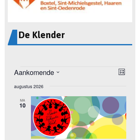
De Klender