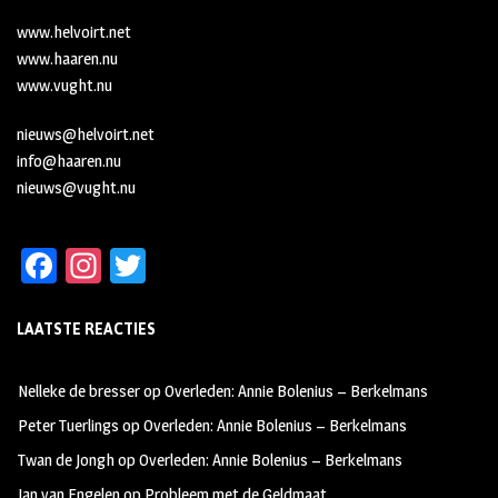
www.helvoirt.net
www.haaren.nu
www.vught.nu
nieuws@helvoirt.net
info@haaren.nu
nieuws@vught.nu
Fa
In
T
ce
st
wi
LAATSTE REACTIES
b
ag
tt
oo
ra
er
Nelleke de bresser
op
Overleden: Annie Bolenius – Berkelmans
k
m
Peter Tuerlings
op
Overleden: Annie Bolenius – Berkelmans
Twan de Jongh
op
Overleden: Annie Bolenius – Berkelmans
Jan van Engelen
op
Probleem met de Geldmaat