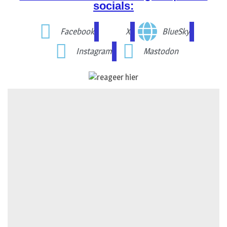
socials:
Facebook
X
BlueSky
Instagram
Mastodon