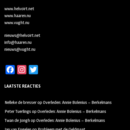
www.helvoirt.net
www.haaren.nu
www.vught.nu
nieuws@helvoirt.net
info@haaren.nu
nieuws@vught.nu
Fa
In
T
ce
st
wi
LAATSTE REACTIES
b
ag
tt
oo
ra
er
Nelleke de bresser
op
Overleden: Annie Bolenius – Berkelmans
k
m
Peter Tuerlings
op
Overleden: Annie Bolenius – Berkelmans
Twan de Jongh
op
Overleden: Annie Bolenius – Berkelmans
Jan van Engelen
op
Probleem met de Geldmaat