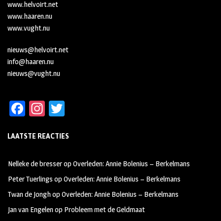
www.helvoirt.net
www.haaren.nu
www.vught.nu
nieuws@helvoirt.net
info@haaren.nu
nieuws@vught.nu
Fa
In
T
ce
st
wi
LAATSTE REACTIES
b
ag
tt
oo
ra
er
Nelleke de bresser
op
Overleden: Annie Bolenius – Berkelmans
k
m
Peter Tuerlings
op
Overleden: Annie Bolenius – Berkelmans
Twan de Jongh
op
Overleden: Annie Bolenius – Berkelmans
Jan van Engelen
op
Probleem met de Geldmaat