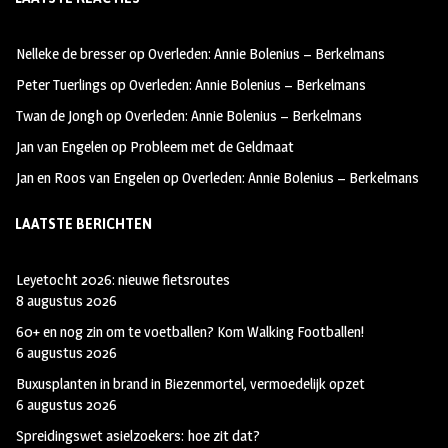
b
ag
tt
oo
ra
er
Nelleke de bresser
op
Overleden: Annie Bolenius – Berkelmans
k
m
Peter Tuerlings
op
Overleden: Annie Bolenius – Berkelmans
Twan de Jongh
op
Overleden: Annie Bolenius – Berkelmans
Jan van Engelen
op
Probleem met de Geldmaat
Jan en Roos van Engelen
op
Overleden: Annie Bolenius – Berkelmans
LAATSTE BERICHTEN
Leyetocht 2026: nieuwe fietsroutes
8 augustus 2026
60+ en nog zin om te voetballen? Kom Walking Footballen!
6 augustus 2026
Buxusplanten in brand in Biezenmortel, vermoedelijk opzet
6 augustus 2026
Spreidingswet asielzoekers: hoe zit dat?