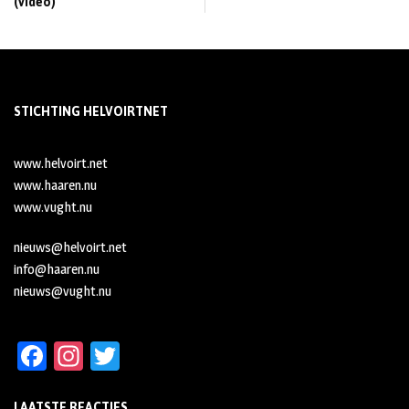
(video)
STICHTING HELVOIRTNET
www.helvoirt.net
www.haaren.nu
www.vught.nu
nieuws@helvoirt.net
info@haaren.nu
nieuws@vught.nu
Fa
In
T
ce
st
wi
LAATSTE REACTIES