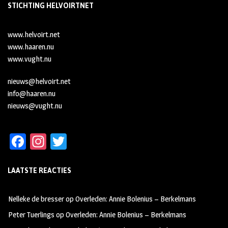
STICHTING HELVOIRTNET
www.helvoirt.net
www.haaren.nu
www.vught.nu
nieuws@helvoirt.net
info@haaren.nu
nieuws@vught.nu
Fa
In
T
ce
st
wi
LAATSTE REACTIES
b
ag
tt
oo
ra
er
Nelleke de bresser
op
Overleden: Annie Bolenius – Berkelmans
k
m
Peter Tuerlings
op
Overleden: Annie Bolenius – Berkelmans