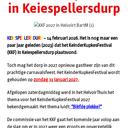
in Keiespellersdurp
K
E
I
E
S
P
E
L
L
E
R
S
D
U
R
P
– 14 februari 2026. Het is nog maar een
paar jaar geleden (2023) dat het KeinderKupkesFestival
(KKF) in Keiespellersdurp plaatsvond.
Toch mag het dorp in 2027 opnieuw gastheer zijn van dit
prachtige carnavalsfeest. Het KeinderKupkesFestival wordt
gehouden op
zondag 31 januari 2027.
Afgelopen zaterdagmiddag werd in het HelvoirThuis het
thema voor het KeinderKupkesFestival 2027
bekendgemaakt. Het thema luidt:
“Blèfde plekke?”
De commissie van het KKF gaat het komende jaar volop aan
de slag om er in 2027 weer een groots en onvergetelijk