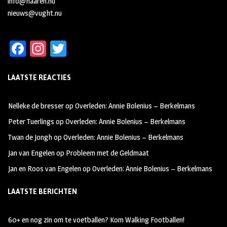
info@haaren.nu
nieuws@vught.nu
Fa
In
T
ce
st
wi
LAATSTE REACTIES
b
ag
tt
oo
ra
er
Nelleke de bresser
op
Overleden: Annie Bolenius – Berkelmans
k
m
Peter Tuerlings
op
Overleden: Annie Bolenius – Berkelmans
Twan de Jongh
op
Overleden: Annie Bolenius – Berkelmans
Jan van Engelen
op
Probleem met de Geldmaat
Jan en Roos van Engelen
op
Overleden: Annie Bolenius – Berkelmans
LAATSTE BERICHTEN
60+ en nog zin om te voetballen? Kom Walking Footballen!