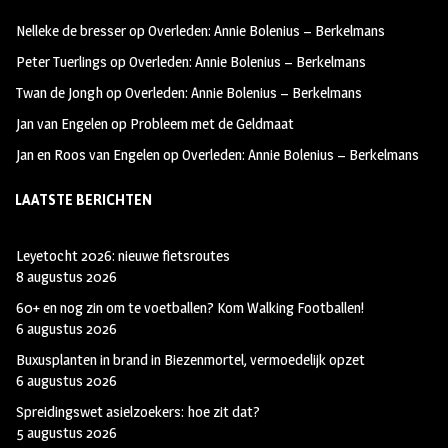
oo
ra
er
Nelleke de bresser
op
Overleden: Annie Bolenius – Berkelmans
k
m
Peter Tuerlings
op
Overleden: Annie Bolenius – Berkelmans
Twan de Jongh
op
Overleden: Annie Bolenius – Berkelmans
Jan van Engelen
op
Probleem met de Geldmaat
Jan en Roos van Engelen
op
Overleden: Annie Bolenius – Berkelmans
LAATSTE BERICHTEN
Leyetocht 2026: nieuwe fietsroutes
8 augustus 2026
60+ en nog zin om te voetballen? Kom Walking Footballen!
6 augustus 2026
Buxusplanten in brand in Biezenmortel, vermoedelijk opzet
6 augustus 2026
Spreidingswet asielzoekers: hoe zit dat?
5 augustus 2026