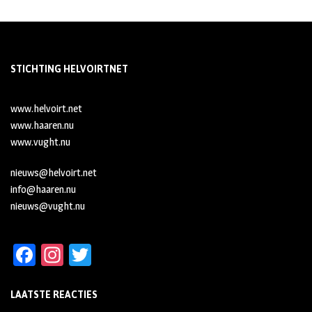
STICHTING HELVOIRTNET
www.helvoirt.net
www.haaren.nu
www.vught.nu
nieuws@helvoirt.net
info@haaren.nu
nieuws@vught.nu
Fa
In
T
ce
st
wi
LAATSTE REACTIES
b
ag
tt