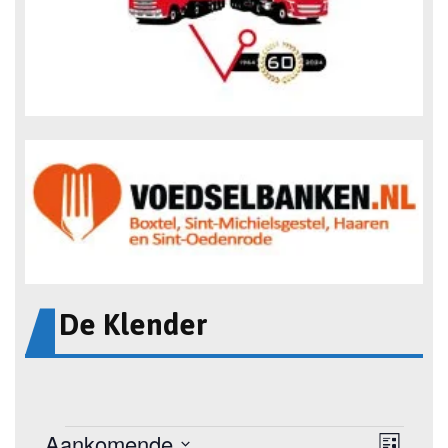
De Klender