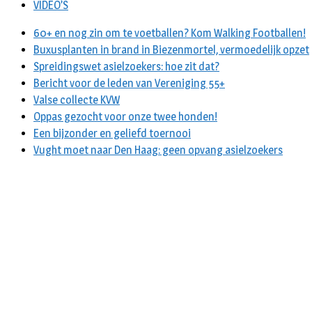
VIDEO’S
60+ en nog zin om te voetballen? Kom Walking Footballen!
Buxusplanten in brand in Biezenmortel, vermoedelijk opzet
Spreidingswet asielzoekers: hoe zit dat?
Bericht voor de leden van Vereniging 55+
Valse collecte KVW
Oppas gezocht voor onze twee honden!
Een bijzonder en geliefd toernooi
Vught moet naar Den Haag: geen opvang asielzoekers