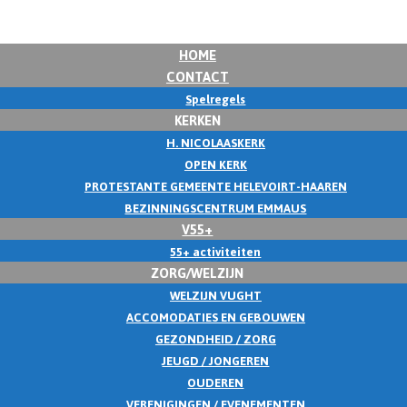
HOME
CONTACT
Spelregels
KERKEN
H. NICOLAASKERK
OPEN KERK
PROTESTANTE GEMEENTE HELEVOIRT-HAAREN
BEZINNINGSCENTRUM EMMAUS
V55+
55+ activiteiten
ZORG/WELZIJN
WELZIJN VUGHT
ACCOMODATIES EN GEBOUWEN
GEZONDHEID / ZORG
JEUGD / JONGEREN
OUDEREN
VERENIGINGEN / EVENEMENTEN