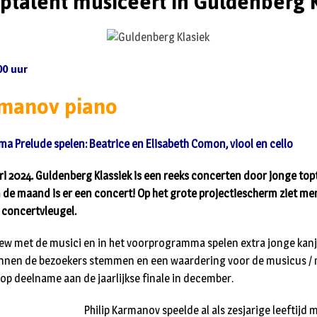
ptalent musiceert in Guldenberg 
00 uur
rmanov
piano
a Prelude spelen: Beatrice en Elisabeth Comon, viool en cello
ri 2024. Guldenberg Klassiek is een reeks concerten door jonge topt
e maand is er een concert! Op het grote projectiescherm ziet me
e concertvleugel.
view met de musici en in het voorprogramma spelen extra jonge kanj
kunnen de bezoekers stemmen en een waardering voor de musicus / 
 op deelname aan de jaarlijkse finale in december.
Philip Karmanov speelde al als zesjarige leeftijd 