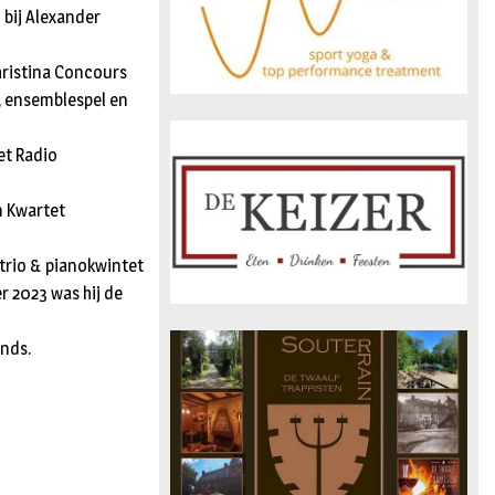
 bij Alexander
Christina Concours
, ensemblespel en
et Radio
n Kwartet
otrio & pianokwintet
r 2023 was hij de
onds.