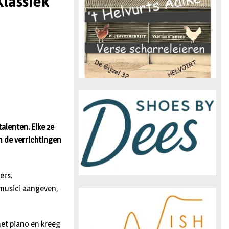
Klassiek
n
alenten. Elke 2e
n de verrichtingen
ers.
musici aangeven,
met piano en kreeg