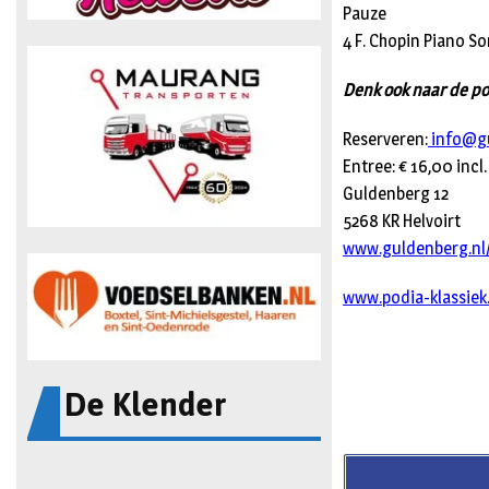
Pauze
4 F. Chopin Piano So
Denk ook naar de po
Reserveren:
info@gu
Entree: € 16,00 inc
Guldenberg 12
5268 KR Helvoirt
www.guldenberg.nl/
www.podia-klassiek.
De Klender