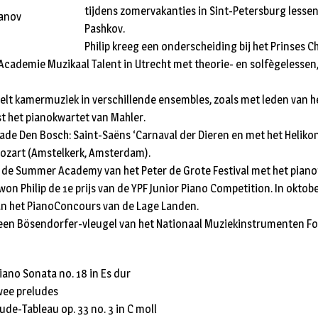
tijdens zomervakanties in Sint-Petersburg lessen
manov
Pashkov.
Philip kreeg een onderscheiding bij het Prinses 
 Academie Muzikaal Talent in Utrecht met theorie- en solfègelessen
eelt kamermuziek in verschillende ensembles, zoals met leden van h
t het pianokwartet van Mahler.
arade Den Bosch: Saint-Saëns ‘Carnaval der Dieren en met het Heliko
ozart (Amstelkerk, Amsterdam).
bij de Summer Academy van het Peter de Grote Festival met het pian
won Philip de 1e prijs van de YPF Junior Piano Competition. In oktobe
an het PianoConcours van de Lage Landen.
k een Bösendorfer-vleugel van het Nationaal Muziekinstrumenten F
iano Sonata no. 18 in Es dur
wee preludes
ude-Tableau op. 33 no. 3 in C moll