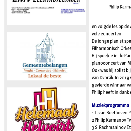
Philip Kar
en volgde les op de
vele concerten.
De jonge pianist sp
Filharmonisch Orkes
Hij speelde in de P
pianoconcert van M
Ook was hij solist 
van Dvorák. In 2019 
gevierde winnaar v
Philip heeft in dan
Muziekprogramma
1 L. van Beethoven P
2 Philip Karmanov T
3 S. Rachmaninov Et