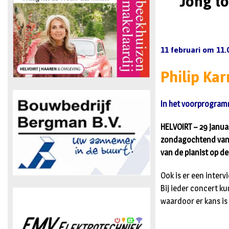
Jong to
11 februari om 11.
Philip Ka
In het voorprogramm
HELVOIRT – 29 janua
zondagochtend van d
van de pianist op d
Ook is er een inter
Bij ieder concert 
waardoor er kans is