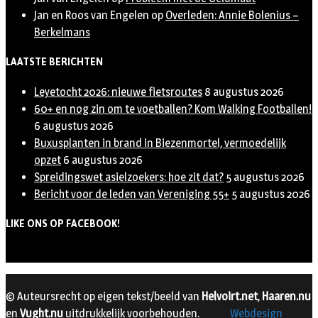
Jan en Roos van Engelen
op
Overleden: Annie Bolenius –
Berkelmans
LAATSTE BERICHTEN
Leyetocht 2026: nieuwe fietsroutes
8 augustus 2026
60+ en nog zin om te voetballen? Kom Walking Footballen!
6 augustus 2026
Buxusplanten in brand in Biezenmortel, vermoedelijk
opzet
6 augustus 2026
Spreidingswet asielzoekers: hoe zit dat?
5 augustus 2026
Bericht voor de leden van Vereniging 55+
5 augustus 2026
LIKE ONS OP FACEBOOK!
© Auteursrecht op eigen tekst/beeld van
Helvoirt.net
,
Haaren.nu
en
Vught.nu
uitdrukkelijk voorbehouden.
Webdesign