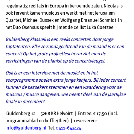
regelmatig recitals in Europa in beroemde zalen. Nicolas is
ook fervent kamermusicus en werkt met het Jerusalem
Quartet, Michael Dussek en Wolfgang Emanuel Schmidt. In
het Duo Osensus speelt hij met de cellist Luka Coetzee.
Guldenberg Klassiek is een reeks concerten door jonge
toptalenten. Elke 2e zondagochtend van de maand is er een
concert! Op het grote projectiescherm ziet men de
verrichtingen van de pianist op de concertvleugel.
Ook is er een interview met de musici en in het
voorprogramma spelen extra jonge kanjers. Bij ieder concert
kunnen de bezoekers stemmen en een waardering voor de
musicus / musici aangeven: wie neemt deel aan de jaarlijkse
finale in december?
Guldenberg 12 | 5268 KR Helvoirt | Entree: € 17,50 (incl.
programmablad en koffie/thee) | reserveren:
info@guldenberg.nl
Tel.
0411-642424