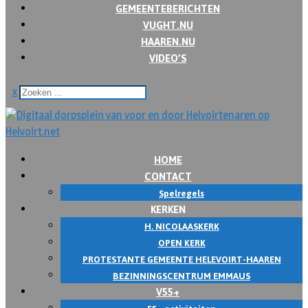
GEMEENTEBERICHTEN
VUGHT.NU
HAAREN.NU
VIDEO’S
x
HOME
CONTACT
Spelregels
KERKEN
H. NICOLAASKERK
OPEN KERK
PROTESTANTE GEMEENTE HELEVOIRT-HAAREN
BEZINNINGSCENTRUM EMMAUS
V55+