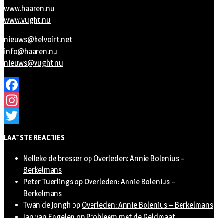
www.haaren.nu
www.vught.nu
nieuws@helvoirt.net
info@haaren.nu
nieuws@vught.nu
Facebook
Instagram
Twitter
LAATSTE REACTIES
Nelleke de bresser
op
Overleden: Annie Bolenius –
Berkelmans
Peter Tuerlings
op
Overleden: Annie Bolenius –
Berkelmans
Twan de Jongh
op
Overleden: Annie Bolenius – Berkelmans
Jan van Engelen
op
Probleem met de Geldmaat