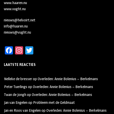
www.haaren.nu
www.vught.nu
nieuws@helvoirt.net
info@haaren.nu
nieuws@vught.nu
Fa
In
T
ce
st
wi
LAATSTE REACTIES
b
ag
tt
oo
ra
er
Nelleke de bresser
op
Overleden: Annie Bolenius – Berkelmans
k
m
Peter Tuerlings
op
Overleden: Annie Bolenius – Berkelmans
Twan de Jongh
op
Overleden: Annie Bolenius – Berkelmans
Jan van Engelen
op
Probleem met de Geldmaat
Jan en Roos van Engelen
op
Overleden: Annie Bolenius – Berkelmans