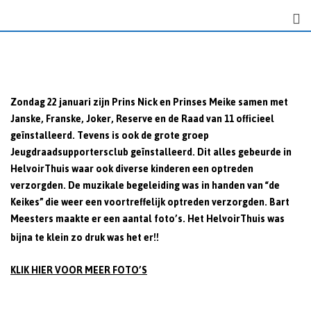
S
k
i
p
t
o
Zondag 22 januari zijn Prins Nick en Prinses Meike samen met
c
Janske, Franske, Joker, Reserve en de Raad van 11 officieel
o
geïnstalleerd. Tevens is ook de grote groep
n
Jeugdraadsupportersclub geïnstalleerd. Dit alles gebeurde in
t
HelvoirThuis waar ook diverse kinderen een optreden
e
verzorgden. De muzikale begeleiding was in handen van “de
n
Keikes” die weer een voortreffelijk optreden verzorgden. Bart
t
Meesters maakte er een aantal foto’s. Het HelvoirThuis was
bijna te klein
zo druk was het er!!
KLIK HIER VOOR MEER FOTO’S