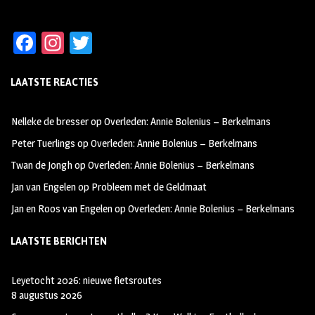
Fa
In
T
ce
st
wi
LAATSTE REACTIES
b
ag
tt
oo
ra
er
Nelleke de bresser
op
Overleden: Annie Bolenius – Berkelmans
k
m
Peter Tuerlings
op
Overleden: Annie Bolenius – Berkelmans
Twan de Jongh
op
Overleden: Annie Bolenius – Berkelmans
Jan van Engelen
op
Probleem met de Geldmaat
Jan en Roos van Engelen
op
Overleden: Annie Bolenius – Berkelmans
LAATSTE BERICHTEN
Leyetocht 2026: nieuwe fietsroutes
8 augustus 2026