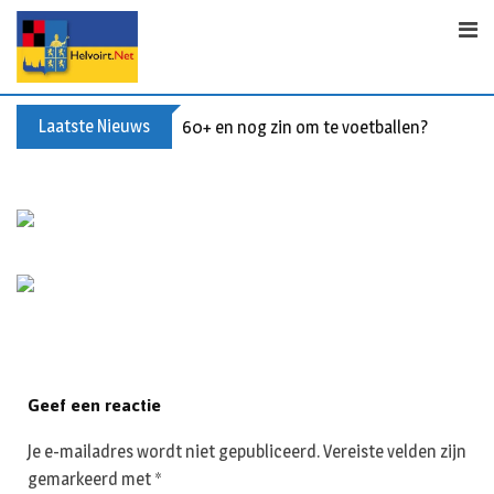
S
k
i
p
t
Laatste Nieuws
60+ en nog zin om te voetballen? Kom Wal
o
c
o
n
t
e
n
t
Geef een reactie
Je e-mailadres wordt niet gepubliceerd.
Vereiste velden zijn
gemarkeerd met
*