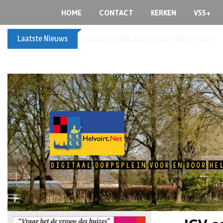
HOME
CONTACT
KERKEN
V55+
Laatste Nieuws
Spreidingswet asielzoekers: hoe zit dat?