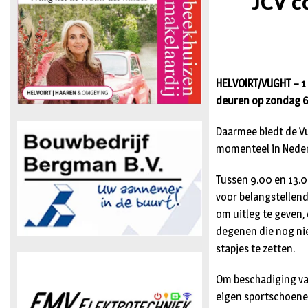
JCV c
HELVOIRT/VUGHT – 1 
deuren op zondag 6
Daarmee biedt de Vu
momenteel in Nederl
Tussen 9.00 en 13.00
voor belangstellend
om uitleg te geven,
degenen die nog nie
stapjes te zetten.
Om beschadiging va
eigen sportschoene