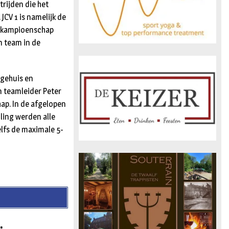
rijden die het
JCV 1 is namelijk de
t kampioenschap
en team in de
egehuis en
n teamleider Peter
ap. In de afgelopen
ing werden alle
lfs de maximale 5-