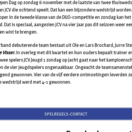
Open Dag op zondag 6 november met de laatste van twee thuiswedst
n JCV die ochtend speelt. Dat kan een bijzondere wedstrijd worden. 
oper in de tweede klasse van de DUO-competitie en zondag kan he
. Dat is speciaal, aangezien JCV na vier jaar pas dit seizoen weer e
en wist te brengen.
rband debuterende team bestaat uit Ole en Lars Brochard, Jurre St
e Visser.
In overleg met dit kwartet en hun ouders bepaalt trainer e
twee spelers JCV Jeugd 1 zondag op jacht gaat naar het kampioensch
 de vier jeugdspelers ongenaakbaar. Ongeacht de teamsamenstell
gend gewonnen. Vier van de vijf eerdere ontmoetingen leverden ze
re wedstrijd werd met 4-1 gewonnen.
SPELREGELS-CONTACT