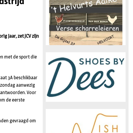
strijd
n
g jaar, zet JCV zijn
n met de sport die
raat 3A beschikbaar
jn zondag aanwezig
beantwoorden. Voor
 om de eerste
lenden gevraagd om