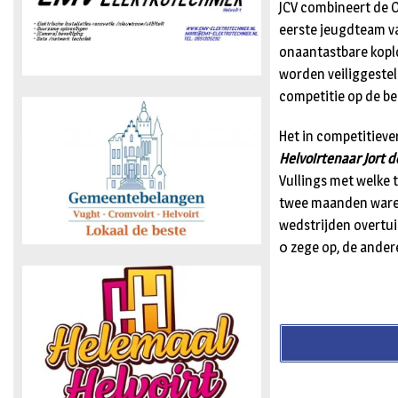
JCV combineert de 
eerste jeugdteam va
onaantastbare kopl
worden veiliggesteld
competitie op de be
Het in competitieve
Helvoirtenaar Jort d
Vullings met welke 
twee maanden waren
wedstrijden overtui
0 zege op, de ande