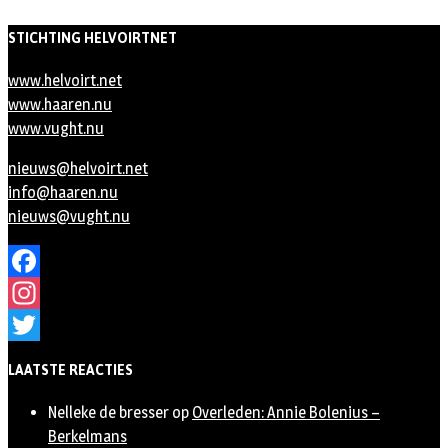
STICHTING HELVOIRTNET
www.helvoirt.net
www.haaren.nu
www.vught.nu
nieuws@helvoirt.net
info@haaren.nu
nieuws@vught.nu
Facebook
Instagram
Twitter
LAATSTE REACTIES
Nelleke de bresser
op
Overleden: Annie Bolenius –
Berkelmans