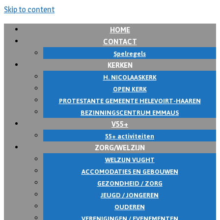
Skip to content
HOME
CONTACT
Spelregels
KERKEN
H. NICOLAASKERK
OPEN KERK
PROTESTANTE GEMEENTE HELEVOIRT-HAAREN
BEZINNINGSCENTRUM EMMAUS
V55+
55+ activiteiten
ZORG/WELZIJN
WELZIJN VUGHT
ACCOMODATIES EN GEBOUWEN
GEZONDHEID / ZORG
JEUGD / JONGEREN
OUDEREN
VERENIGINGEN / EVENEMENTEN