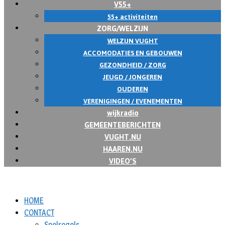
V55+
55+ activiteiten
ZORG/WELZIJN
WELZIJN VUGHT
ACCOMODATIES EN GEBOUWEN
GEZONDHEID / ZORG
JEUGD / JONGEREN
OUDEREN
VERENIGINGEN / EVENEMENTEN
wijkradio
GEMEENTEBERICHTEN
VUGHT.NU
HAAREN.NU
VIDEO’S
HOME
CONTACT
Spelregels