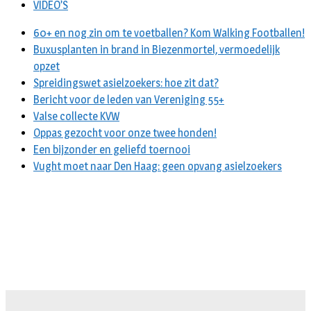
VIDEO’S
60+ en nog zin om te voetballen? Kom Walking Footballen!
Buxusplanten in brand in Biezenmortel, vermoedelijk
opzet
Spreidingswet asielzoekers: hoe zit dat?
Bericht voor de leden van Vereniging 55+
Valse collecte KVW
Oppas gezocht voor onze twee honden!
Een bijzonder en geliefd toernooi
Vught moet naar Den Haag: geen opvang asielzoekers