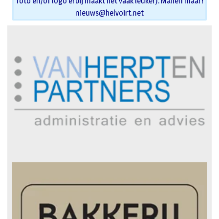
foto en/of logo erbij maakt het vaak leuker). Mailen maar!
nieuws@helvoirt.net