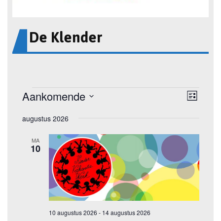
De Klender