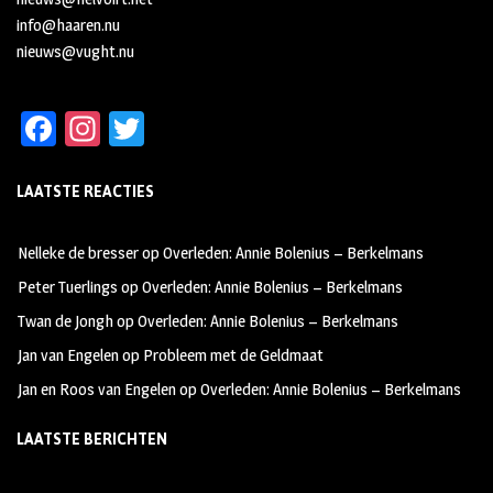
info@haaren.nu
nieuws@vught.nu
Fa
In
T
ce
st
wi
LAATSTE REACTIES
b
ag
tt
oo
ra
er
Nelleke de bresser
op
Overleden: Annie Bolenius – Berkelmans
k
m
Peter Tuerlings
op
Overleden: Annie Bolenius – Berkelmans
Twan de Jongh
op
Overleden: Annie Bolenius – Berkelmans
Jan van Engelen
op
Probleem met de Geldmaat
Jan en Roos van Engelen
op
Overleden: Annie Bolenius – Berkelmans
LAATSTE BERICHTEN