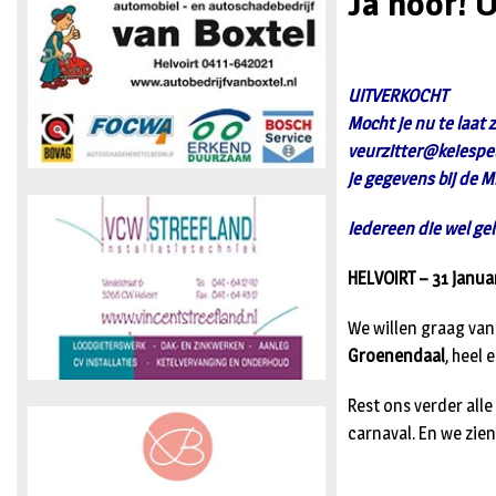
Ja hoor!
UITVERKOCHT
Mocht je nu te laat 
veurzitter@keiespel
je gegevens bij de M
Iedereen die wel ge
HELVOIRT – 31 janua
We willen graag va
Groenendaal
, heel 
Rest ons verder all
carnaval. En we zien