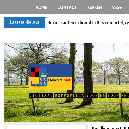
HOME
CONTACT
KERKEN
V55+
Laatste Nieuws
Buxusplanten in brand in Biezenmortel, v