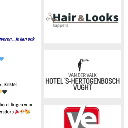
n
everen… Je kan ook
em,
Kristel
rbereidingen voor
lersdurp