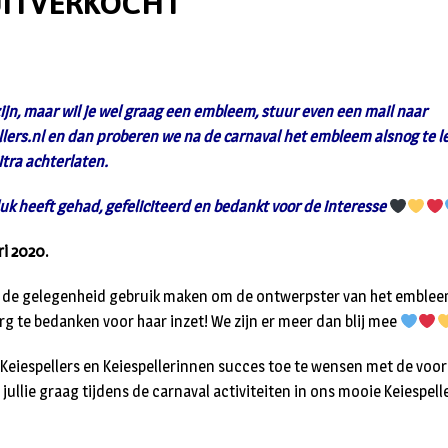
 UITVERKOCHT
zijn, maar wil je wel graag een embleem, stuur even een mail naar
lers.nl en dan proberen we na de carnaval het embleem alsnog te l
itra achterlaten.
luk heeft gehad, gefeliciteerd en bedankt voor de interesse
ri 2020.
n de gelegenheid gebruik maken om de ontwerpster van het emble
erg te bedanken voor haar inzet! We zijn er meer dan blij mee
e Keiespellers en Keiespellerinnen succes toe te wensen met de voo
 jullie graag tijdens de carnaval activiteiten in ons mooie Keiespel