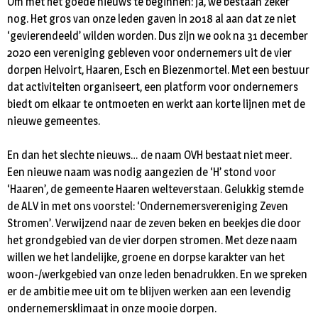
Om met het goede nieuws te beginnen: ja, we bestaan zeker
nog. Het gros van onze leden gaven in 2018 al aan dat ze niet
‘gevierendeeld’ wilden worden. Dus zijn we ook na 31 december
2020 een vereniging gebleven voor ondernemers uit de vier
dorpen Helvoirt, Haaren, Esch en Biezenmortel. Met een bestuur
dat activiteiten organiseert, een platform voor ondernemers
biedt om elkaar te ontmoeten en werkt aan korte lijnen met de
nieuwe gemeentes.
En dan het slechte nieuws… de naam OVH bestaat niet meer.
Een nieuwe naam was nodig aangezien de ‘H’ stond voor
‘Haaren’, de gemeente Haaren welteverstaan. Gelukkig stemde
de ALV in met ons voorstel: ‘Ondernemersvereniging Zeven
Stromen’. Verwijzend naar de zeven beken en beekjes die door
het grondgebied van de vier dorpen stromen. Met deze naam
willen we het landelijke, groene en dorpse karakter van het
woon-/werkgebied van onze leden benadrukken. En we spreken
er de ambitie mee uit om te blijven werken aan een levendig
ondernemersklimaat in onze mooie dorpen.