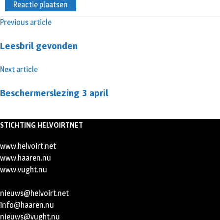
Previous article
Leesbril gevonden
Next article
Beschermerslezing 3 april
STICHTING HELVOIRTNET
www.helvoirt.net
www.haaren.nu
www.vught.nu
nieuws@helvoirt.net
info@haaren.nu
nieuws@vught.nu