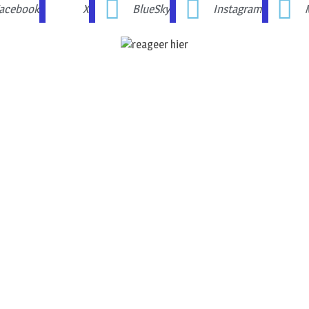
acebook
X
BlueSky
Instagram