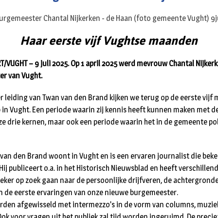
Haar eerste vijf Vughtse maanden
VUGHT – 9 juli 2025. Op 1 april 2025 werd mevrouw Chantal Nijker
r van Vught.
r leiding van Twan van den Brand kijken we terug op de eerste vijf
in Vught. Een periode waarin zij kennis heeft kunnen maken met d
 drie kernen, maar ook een periode waarin het in de gemeente poli
van den Brand woont in Vught en is een ervaren journalist die beke
Hij publiceert o.a. in het Historisch Nieuwsblad en heeft verschillen
 zeker op zoek gaan naar de persoonlijke drijfveren, de achtergrond
n de eerste ervaringen van onze nieuwe burgemeester.
orden afgewisseld met intermezzo’s in de vorm van columns, muzie
ok voor vragen uit het publiek zal tijd worden ingeruimd. De precie