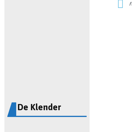
F
De Klender