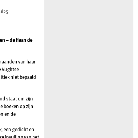
n
ken – de Haan de
 maanden van haar
e Vughtse
tiek niet bepaald
nd staat om zijn
de boeken op zijn
en en de
k, een gedicht en
ze invulling van het