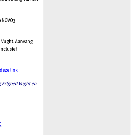
ep NOVO3
n Vught. Aanvang
inclusief
deze link
g Erfgoed Vught en
: