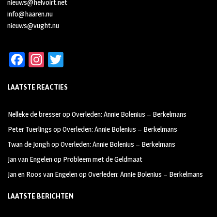
nieuws@helvoirt.net
info@haaren.nu
nieuws@vught.nu
Fa
In
T
ce
st
wi
LAATSTE REACTIES
b
ag
tt
oo
ra
er
Nelleke de bresser
op
Overleden: Annie Bolenius – Berkelmans
k
m
Peter Tuerlings
op
Overleden: Annie Bolenius – Berkelmans
Twan de Jongh
op
Overleden: Annie Bolenius – Berkelmans
Jan van Engelen
op
Probleem met de Geldmaat
Jan en Roos van Engelen
op
Overleden: Annie Bolenius – Berkelmans
LAATSTE BERICHTEN