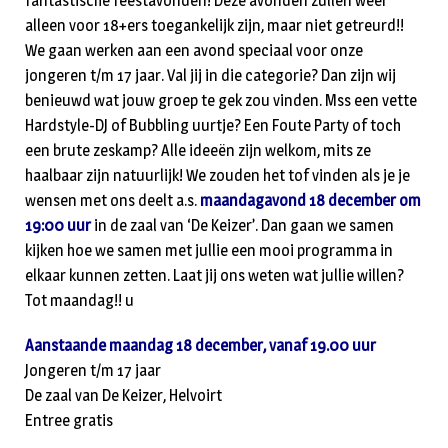
fantastische feestavonden! Deze avonden zullen weer
alleen voor 18+ers toegankelijk zijn, maar niet getreurd!!
We gaan werken aan een avond speciaal voor onze
jongeren t/m 17 jaar. Val jij in die categorie? Dan zijn wij
benieuwd wat jouw groep te gek zou vinden. Mss een vette
Hardstyle-DJ of Bubbling uurtje? Een Foute Party of toch
een brute zeskamp? Alle ideeën zijn welkom, mits ze
haalbaar zijn natuurlijk! We zouden het tof vinden als je je
wensen met ons deelt a.s.
maandagavond 18 december om
19:00 uur
in de zaal van ‘De Keizer’. Dan gaan we samen
kijken hoe we samen met jullie een mooi programma in
elkaar kunnen zetten. Laat jij ons weten wat jullie willen?
Tot maandag!! u
Aanstaande maandag 18 december, vanaf 19.00 uur
Jongeren t/m 17 jaar
De zaal van De Keizer, Helvoirt
Entree gratis