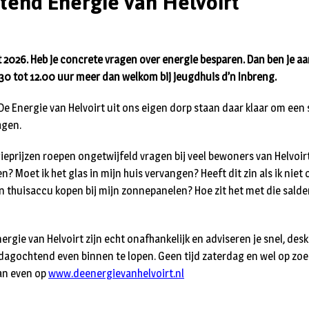
tend Energie van Helvoirt
 2026. Heb je concrete vragen over energie besparen. Dan ben je 
30 tot 12.00 uur meer dan welkom bij jeugdhuis d’n Inbreng.
 De Energie van Helvoirt uit ons eigen dorp staan daar klaar om een
agen.
eprijzen roepen ongetwijfeld vragen bij veel bewoners van Helvoirt
en? Moet ik het glas in mijn huis vervangen? Heeft dit zin als ik niet
n thuisaccu kopen bij mijn zonnepanelen? Hoe zit het met die sald
ergie van Helvoirt zijn echt onafhankelijk en adviseren je snel, desk
agochtend even binnen te lopen. Geen tijd zaterdag en wel op zoe
an even op
www.deenergievanhelvoirt.nl