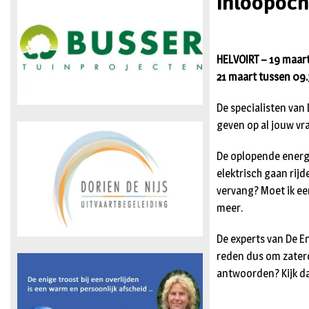
inloopoch
HELVOIRT – 19 maart
21 maart tussen 09.
De specialisten van
geven op al jouw vr
De oplopende energi
elektrisch gaan rijd
vervang? Moet ik ee
meer.
De experts van De En
reden dus om zaterd
antwoorden? Kijk d