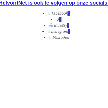
HelvoirtNet is ook te volgen op onze socials
Facebook
X
BlueSky
Instagram
Mastodon