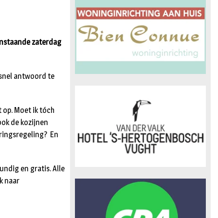
n
aanstaande zaterdag
 snel antwoord te
 op. Moet ik tóch
 ook de kozijnen
eringsregeling? En
undig en gratis. Alle
k naar