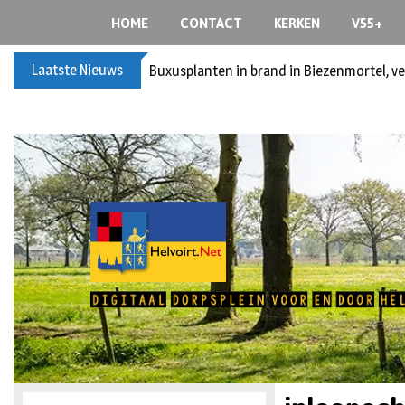
HOME
CONTACT
KERKEN
V55+
Laatste Nieuws
Spreidingswet asielzoekers: hoe zit dat?