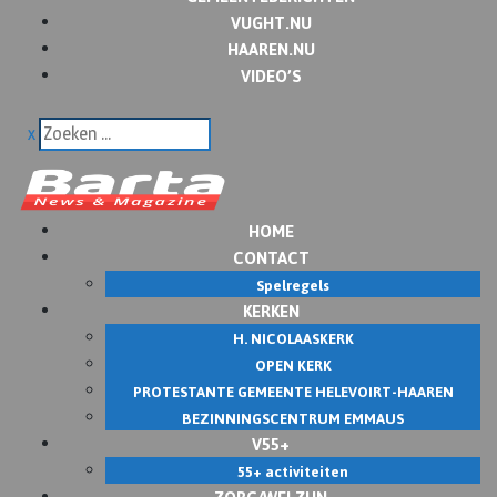
VUGHT.NU
HAAREN.NU
VIDEO’S
x
HOME
CONTACT
Spelregels
KERKEN
H. NICOLAASKERK
OPEN KERK
PROTESTANTE GEMEENTE HELEVOIRT-HAAREN
BEZINNINGSCENTRUM EMMAUS
V55+
55+ activiteiten
ZORG/WELZIJN