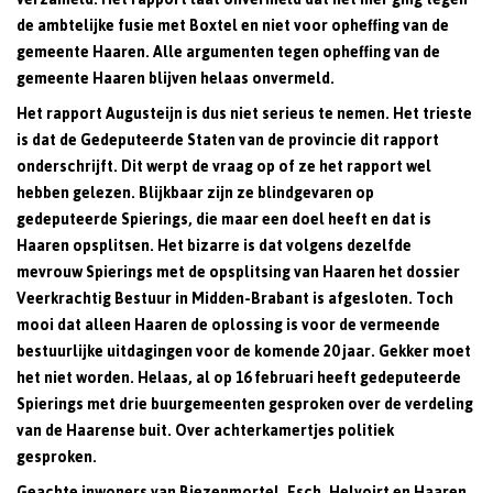
de ambtelijke fusie met Boxtel en niet voor opheffing van de
gemeente Haaren. Alle argumenten tegen opheffing van de
gemeente Haaren blijven helaas onvermeld.
Het rapport Augusteijn is dus niet serieus te nemen. Het trieste
is dat de Gedeputeerde Staten van de provincie dit rapport
onderschrijft. Dit werpt de vraag op of ze het rapport wel
hebben gelezen. Blijkbaar zijn ze blindgevaren op
gedeputeerde Spierings, die maar een doel heeft en dat is
Haaren opsplitsen. Het bizarre is dat volgens dezelfde
mevrouw Spierings met de opsplitsing van Haaren het dossier
Veerkrachtig Bestuur in Midden-Brabant is afgesloten. Toch
mooi dat alleen Haaren de oplossing is voor de vermeende
bestuurlijke uitdagingen voor de komende 20 jaar. Gekker moet
het niet worden. Helaas, al op 16 februari heeft gedeputeerde
Spierings met drie buurgemeenten gesproken over de verdeling
van de Haarense buit. Over achterkamertjes politiek
gesproken.
Geachte inwoners van Biezenmortel, Esch, Helvoirt en Haaren.