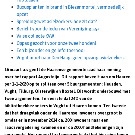
Buxusplanten in brand in Biezenmortel, vermoedelijk
opzet
Spreidingswet asielzoekers: hoe zit dat?
Bericht voor de leden van Vereniging 55+
Valse collecte KVW
Oppas gezocht voor onze twee honden!
Een bijzonder en geliefd toernooi
Vught moet naar Den Haag: geen opvang asielzoekers
16 maart a.s geeft de Haarense gemeenteraad haar mening
over het rapport Augusteijn. Dit rapport beveelt aan om Haaren
per 1-1-2020 op te splitsen over 5 buurgemeenten: Heusden,
Vught, Tilburg, Oisterwijk en Boxtel. Dit wordt onderbouwd met
twee argumenten. Ten eerste dat 24% van de
bibliotheekbezoekers in Vught uit Haaren komen. Ten tweede
dat het draagvlak onder de Haarense inwoners overgroot is
omdat er in november 2014 ca. 200 inwoners naar een
raadsvergadering kwamen en er ca 2000 handtekeningen zijn
verzameld. Het rapport laat onvermeld dat het hier ging tegen