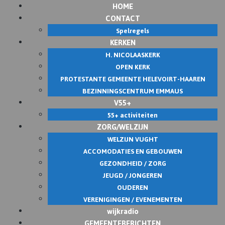
HOME
Skip
CONTACT
to
Spelregels
content
KERKEN
H. NICOLAASKERK
OPEN KERK
PROTESTANTE GEMEENTE HELEVOIRT-HAAREN
BEZINNINGSCENTRUM EMMAUS
V55+
55+ activiteiten
ZORG/WELZIJN
WELZIJN VUGHT
ACCOMODATIES EN GEBOUWEN
GEZONDHEID / ZORG
JEUGD / JONGEREN
OUDEREN
VERENIGINGEN / EVENEMENTEN
wijkradio
GEMEENTEBERICHTEN