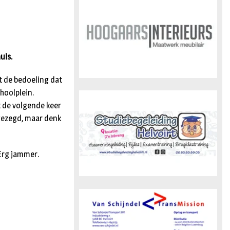
n
uis.
et de bedoeling dat
hoolplein.
t de volgende keer
 gezegd, maar denk
 Erg jammer.