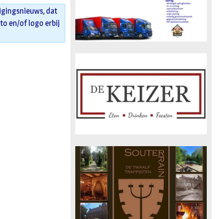
igingsnieuws, dat
oto en/of logo erbij