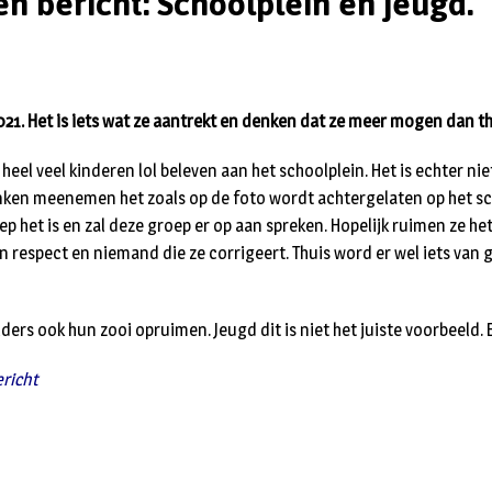
n bericht: Schoolplein en jeugd.
021. Het is iets wat ze aantrekt en denken dat ze meer mogen dan th
 heel veel kinderen lol beleven aan het schoolplein. Het is echter ni
nken meenemen het zoals op de foto wordt achtergelaten op het sc
p het is en zal deze groep er op aan spreken. Hopelijk ruimen ze he
en respect en niemand die ze corrigeert. Thuis word er wel iets van
ders ook hun zooi opruimen. Jeugd dit is niet het juiste voorbeeld.
richt