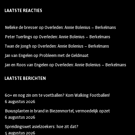
ce
st
wi
LAATSTE REACTIES
b
ag
tt
oo
ra
er
Nelleke de bresser
op
Overleden: Annie Bolenius – Berkelmans
k
m
Peter Tuerlings
op
Overleden: Annie Bolenius – Berkelmans
Twan de Jongh
op
Overleden: Annie Bolenius – Berkelmans
Jan van Engelen
op
Probleem met de Geldmaat
Jan en Roos van Engelen
op
Overleden: Annie Bolenius – Berkelmans
LAATSTE BERICHTEN
60+ en nog zin om te voetballen? Kom Walking Footballen!
6 augustus 2026
Buxusplanten in brand in Biezenmortel, vermoedelijk opzet
6 augustus 2026
Spreidingswet asielzoekers: hoe zit dat?
5 augustus 2026