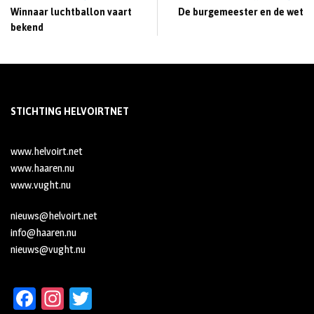
Winnaar luchtballon vaart
De burgemeester en de wet
bekend
STICHTING HELVOIRTNET
www.helvoirt.net
www.haaren.nu
www.vught.nu
nieuws@helvoirt.net
info@haaren.nu
nieuws@vught.nu
Fa
In
T