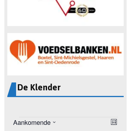
De Klender