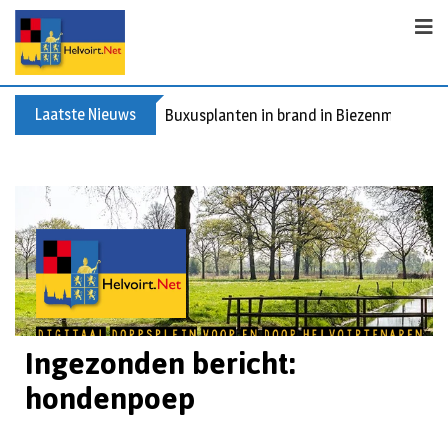
Laatste Nieuws
Spreidingswet asielzoekers: hoe zit dat?
Ingezonden bericht:
hondenpoep