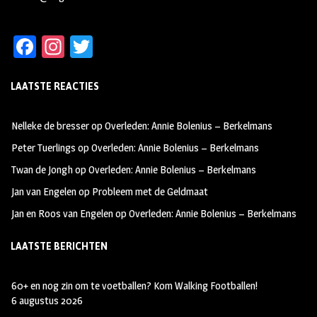
Fa
In
T
ce
st
wi
LAATSTE REACTIES
b
ag
tt
oo
ra
er
Nelleke de bresser
op
Overleden: Annie Bolenius – Berkelmans
k
m
Peter Tuerlings
op
Overleden: Annie Bolenius – Berkelmans
Twan de Jongh
op
Overleden: Annie Bolenius – Berkelmans
Jan van Engelen
op
Probleem met de Geldmaat
Jan en Roos van Engelen
op
Overleden: Annie Bolenius – Berkelmans
LAATSTE BERICHTEN
60+ en nog zin om te voetballen? Kom Walking Footballen!
6 augustus 2026