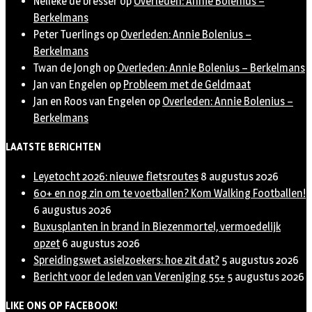
Nelleke de bresser
op
Overleden: Annie Bolenius –
Berkelmans
Peter Tuerlings
op
Overleden: Annie Bolenius –
Berkelmans
Twan de Jongh
op
Overleden: Annie Bolenius – Berkelmans
Jan van Engelen
op
Probleem met de Geldmaat
Jan en Roos van Engelen
op
Overleden: Annie Bolenius –
Berkelmans
LAATSTE BERICHTEN
Leyetocht 2026: nieuwe fietsroutes
8 augustus 2026
60+ en nog zin om te voetballen? Kom Walking Footballen!
6 augustus 2026
Buxusplanten in brand in Biezenmortel, vermoedelijk
opzet
6 augustus 2026
Spreidingswet asielzoekers: hoe zit dat?
5 augustus 2026
Bericht voor de leden van Vereniging 55+
5 augustus 2026
LIKE ONS OP FACEBOOK!