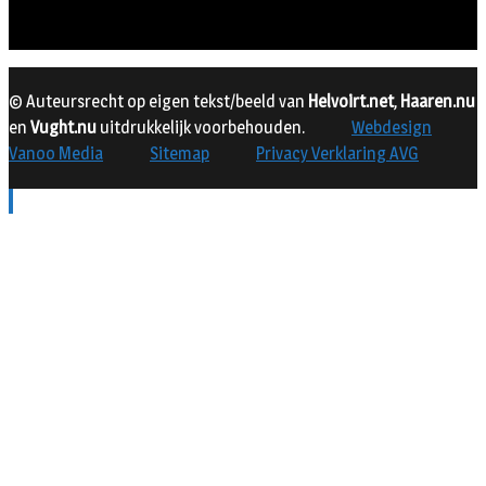
© Auteursrecht op eigen tekst/beeld van
Helvoirt.net
,
Haaren.nu
en
Vught.nu
uitdrukkelijk voorbehouden.
Webdesign
Vanoo Media
Sitemap
Privacy Verklaring AVG