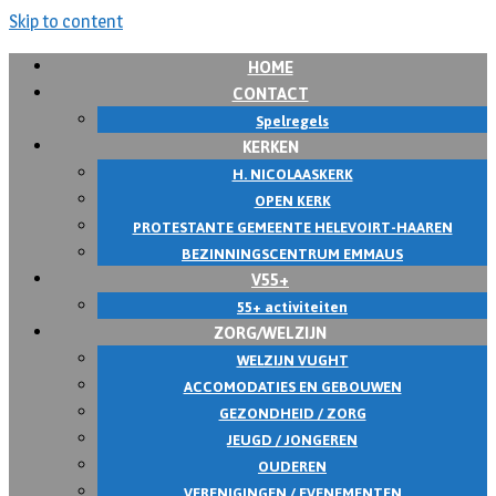
Skip to content
HOME
CONTACT
Spelregels
KERKEN
H. NICOLAASKERK
OPEN KERK
PROTESTANTE GEMEENTE HELEVOIRT-HAAREN
BEZINNINGSCENTRUM EMMAUS
V55+
55+ activiteiten
ZORG/WELZIJN
WELZIJN VUGHT
ACCOMODATIES EN GEBOUWEN
GEZONDHEID / ZORG
JEUGD / JONGEREN
OUDEREN
VERENIGINGEN / EVENEMENTEN