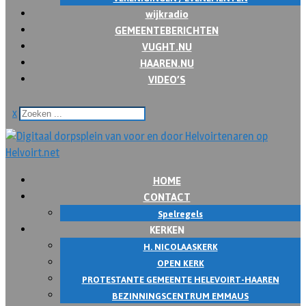
wijkradio
GEMEENTEBERICHTEN
VUGHT.NU
HAAREN.NU
VIDEO’S
x
HOME
CONTACT
Spelregels
KERKEN
H. NICOLAASKERK
OPEN KERK
PROTESTANTE GEMEENTE HELEVOIRT-HAAREN
BEZINNINGSCENTRUM EMMAUS