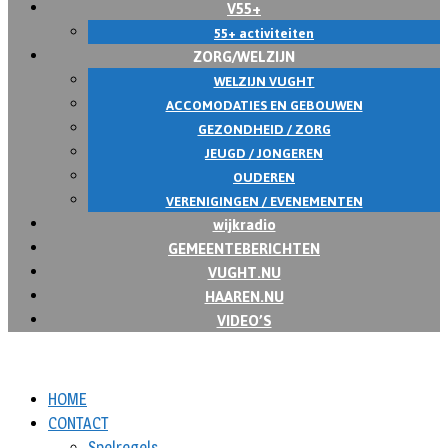
V55+
55+ activiteiten
ZORG/WELZIJN
WELZIJN VUGHT
ACCOMODATIES EN GEBOUWEN
GEZONDHEID / ZORG
JEUGD / JONGEREN
OUDEREN
VERENIGINGEN / EVENEMENTEN
wijkradio
GEMEENTEBERICHTEN
VUGHT.NU
HAAREN.NU
VIDEO’S
HOME
CONTACT
Spelregels